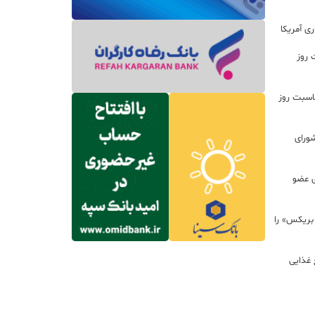
ی آمریکا
 روز
اسبت روز
ورای
ی عضو
 بریکس» را
 غذایی