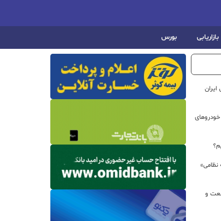
بازاریابی
بورس
ایران
خودروهای
م؟
 نظامی»
نعت و