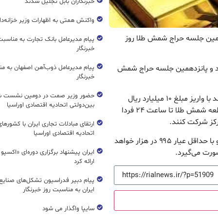
خبرنگاران بابل تجلیل شدند
واکنش همتی به اظهارات وزیر خزانه‌دار
زدهمین جلسه حراج شمش طلا روز
پیام مدیرعامل بانک تجارت به مناسبت
خبرنگار
یکصد و پانزدهمین جلسه حراج شمش
پیام مدیرعامل ذوب‌آهن اصفهان به من
خبرنگار
حضور وزیر صمت در دومین نشست ش
متقاضیان خرید شمش طلای مرکز مبادله ایران می‌توانند با واریز مبلغ ۱۰ میلیارد ریال
بین‌دولتی اتحادیه اقتصادی اوراسیا
(یک میلیارد تومان) به عنوان وجه‌الضمان به ازای هر قطعه شمش طلا تا ساعت ۲۴ فردا
ارتقای مبادلات تجاری ایران با کشورها
اتحادیه اقتصادی اوراسیا
گفتنی است که وزن هر قطعه شمش طلا یک کیلوگرم و با حداقل عیار ۹۹۵ در هزار خواهد
ورت می‌گیرد.
ایران پیشنهاد برگزاری دوره‌ای «اکسپو
ارائه کرد
پیام دبیر فدراسیون تشکل‌های صنایع
ایران به مناسبت روز خبرنگار
سایپا واگذار می شود