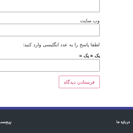
وب‌ سایت
لطفا پاسخ را به عدد انگلیسی وارد کنید:
یک × یک =
درباره ما
پرچسب