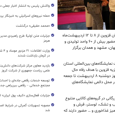
واکنش پلیس به انتشار اخبار جعلی در
حمله نیروهای اسرائیلی به خبرنگار پر
«محمد حقیقی» درگذشت
ریال نیوز : دوازدهمین نمایشگاه ملزومات جهیزیه استان قزوین از ۸ تا ۱۲ اردیبهشت‌ماه
جزئیات متن اولیۀ طرح راهبردی مدیر
هرمز
۱۴۰۴ در محل دائمی نمایشگاه‌های بین‌المللی استان با حضور بیش از ۶۰ واحد تولیدی و
فهان، مشهد و همدان برگزار
وزارت اطل
در کرمان بازداشت شدند
مایشگاه‌های بین‌المللی استان
بازدید معاون مرکز شرکت‌های دانش‌بن
یه قزوین با هدف رفاه حال
علمی ریاست جمهوری از شرکت کروز
همشهریان و تسهیل خرید کالای عروس و دامادها، از روز دوشنبه ۸ اردیبهشت‌ تا جمعه
دیبهشت‌ماه سال جاری هر روز از ساعت ۱۶ تا ۲۲ در محل دائمی نمایشگاه‌های
مجتمع خدماتی – رفاهی بین‌راهی جدی
جزئیات فعال‌سازی «کیف پول ایران» ا
ز ۶۰ واحد تولیدی و بازرگانی در گروه‌های کالایی متنوع
اب و تشک، لوستر، فرش و
مصوبه تسهیلات گمرکی در شرایط اضط
میز غذاخوری و … حضور دارند که
شد