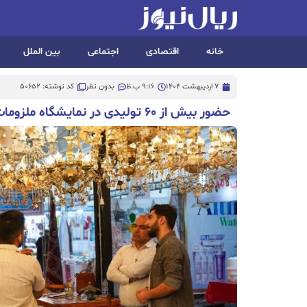
خانه
اقتصادی
اجتماعی
بین الملل
7 اردیبهشت 1404
9:16 ب.ظ
بدون نظر
کد نوشته: 50652
حضور بیش از ۶۰ تولیدی در نمایشگاه ملزومات جهیزیه قزوین