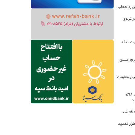
باره حجاب
س‌تی‌وی
یت تنگه
اعات: ۲۱ مزدور موساد و ۴ شرور مسلح
یان معاونت
توسعه خدمات رفاهی جاده‌ای با احداث ۵۹۸
د
علام شد
رار تمدید