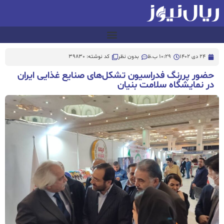
24 دی 1402
10:29 ب.ظ
بدون نظر
کد نوشته: 39830
حضور پررنگ فدراسیون تشکل‌های صنایع غذایی ایران
در نمایشگاه سلامت بنیان