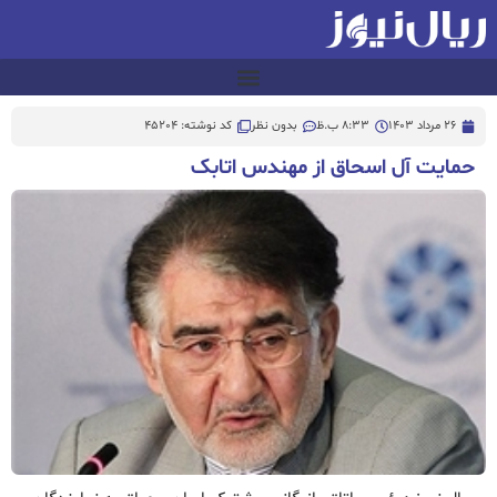
26 مرداد 1403
8:33 ب.ظ
بدون نظر
کد نوشته: 45204
حمایت آل اسحاق از مهندس اتابک