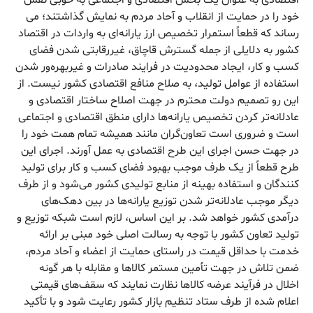
خود را در حمایت از انقلاب و آحاد مردم به نمایش گذاشتند؛ می
رساند که قطعاً استمرار تخصیص ارز یارانه‌ای به واردات در اقتصاد
کشور به دلایلی از جمله گسترش قاچاق، غیررقابتی شدن فضای
کسب و کار، ایجاد محدودیت در فرایند صادرات و غیربهره‌ور شدن
استفاده از عوامل تولید، به صلاح منافع اقتصادی کشور نیست. از
این رو تصمیم دولت محترم در جهت اصلاح ساختار اقتصادی و
عادلانه‌تر کردن تخصیص یارانه‌ها دارای منطق اقتصادی و اجتماعی
است و ضروری است تعاون‌گران مانند همیشه تمام همت خود را
در جهت حسن اجرای این طرح اقتصادی به عمل آورند. اجرای این
طرح قطعاً از یک طرف موجب بهبود فضای کسب و کار برای تولید
کنندگان و استفاده بهینه از منابع تولیدی کشور می‌شود و از طرف
دیگر موجب عادلانه‌تر شدن توزیع یارانه‌ها در بین دهک‌های
درآمدی کشور خواهد شد. بر این اساس، لازم است شبکه توزیع و
تولید تعاون کشور با توجه به رسالت اصلی خود مبنی بر ارائه
خدمت با حداقل قیمت در راستای حمایت از اعضاء و آحاد مردم،
ضمن تلاش در جهت تأمین مستمر کالاها و مقابله با هر گونه
اخلال در فرآیند عرضه کالاها نظارت نمایند که سقف‌های قیمتی
اعلام شده از طرف ستاد تنظیم بازار کشور رعایت شود و با تأکید