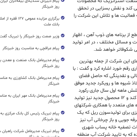
 صنعت استراتژیک که محصولات
پیام دبیرکل سندیکای بیمه‌گران ایران
روز خبرنگار
می کند و نقش بسزایی در تحقق
فعالیت ها و تلاش این شرکت را
برگزاری مزایده عمومی ۱۲۷ فق
بانك ملت
طع از برنامه های ذوب آهن ، اظهار
وزیر صمت روز خبرنگار را تبریک گفت
 و مسائل مختلف ، در امر تولید
پیام عراقچی به مناسبت روز خبرنگار
عتی شکوفاتر خواهد شد.
پیام مدیرعامل بانک صنعت و معدن ب
ای این شرکت از جمله بهترین
روز خبرنگار
 رقم خورد اشاره کرد و گفت : با
الی و نقدینگی که حاصل فضای
پیام مدیرعامل بانک کشاورزی به مناس
اذ شیوه ها و رویکرد جدید موفق
خبرنگار
 شش ماهه اول سال جاری رکورد
پیام مدیرعامل بانک مهر ایران به منا
جدیدی در تولید این شرکت طی نیم قرن گذشته ثبت کند و ۱۲ محصول جدید نیز تولید
خبرنگار
ژه های متعدد با همکاری شرکتهای
یزی برای تولیدسوزن ریل که یک
پیام تبریک رئیس کل بانک مرکزی به
ه جویی و باز چرخانی آب نیز
روز خبرنگار
داث تصفیه خانه پساب شهری
پیام تبریک مدیرعامل شرکت راهیان 
 که به تایید شرکت آب منطقه