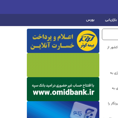
بازاریابی
بورس
شور از
ژی به
ی به
گار را