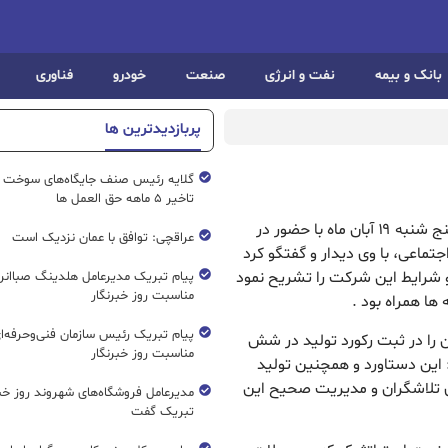
بانک و بیمه
نفت و انرژی
صنعت
خودرو
فناوری
پربازدیدترین ها
گلایه رئیس صنف جایگاه‌های سوخت ک
تاخیر ۵ ماهه حق العمل ها
ریال نیوز : ایرج رخصتی مدیرعامل ذوب آهن اصفهان پنج شنبه ۱۹ آبان ماه با حضور در
عراقچی: توافق با عمان نزدیک است
تماعی، با وی دیدار و گفتگو کرد
و شرایط این شرکت را تشریح نمود
پیام تبریک مدیرعامل هلدینگ صباانر
مناسبت روز خبرنگار
 ها همراه بود .
پیام تبریک رئیس سازمان فنی‌و‌حرفه‌ا
ا در ثبت رکورد تولید در شش
مناسبت روز خبرنگار
 این دستاورد و همچنین تولید
 تلاشگران و مدیریت صحیح این
مدیرعامل فروشگاه‌های شهروند روز خبرن
تبریک گفت