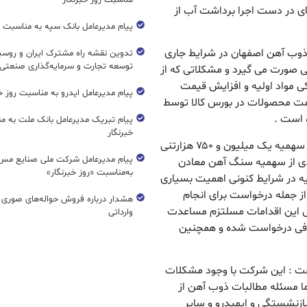
مناسبت روز خبرنگار
 های در دست اجرا برداشت آب از
پیام مدیرعامل بانک سپه به مناسبت رو
 ذوب آهن اصفهان در شرایط جاری
تدوین نقشه راه مشترک ایران و روسیه
توسعه تجارت و سرمایه‌گذاری صنعتی
تی صورت می گیرد و مشکلاتی که از
 مواد اولیه و افزایش قیمت
پیام مدیرعامل ایدرو به مناسبت روز خب
قیمت محصولات در بورس کالا توسط
 است .
پیام تبریک مدیرعامل بانک ملت به م
خبرنگار
مدیرعامل ذوب آهن اصفهان با انتقاد از عدم تخصیص سهمیه یک میلیون و ۷۵۰ هزارتنی
پیام مدیرعامل شرکت ملی صنایع مس 
ی از سهمیه سنگ آهن معادن
به‌مناسبت «روز خبرنگار»
لیه در شرایط کنونی اهمیت بسیاری
از جمله درخواست برای انجام
هشدار درباره فروش حواله‌های صوری 
 این اقدامات مسلتزم مساعدت
وارداتی
شافی درخواست شده و همچنین
گفت : این شرکت با وجود مشکلات
اما مسئله مطالبات ذوب آهن از
زنشستگی و ایمیدرو و سایر