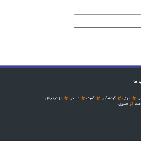
 ها
س
انرژی
گردشگری
گمرک
مسکن
ارز دیجیتال
مت
فناوری