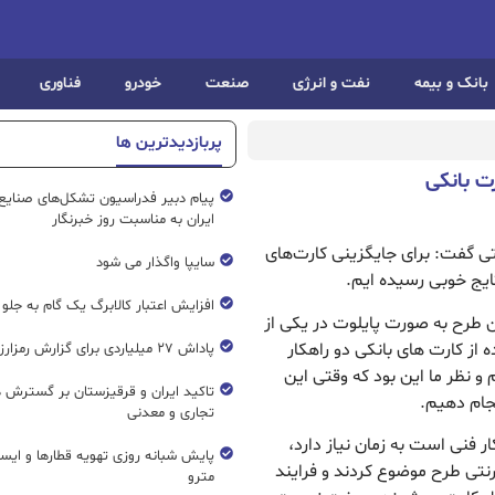
بانک و بیمه
نفت و انرژی
صنعت
خودرو
فناوری
پربازدیدترین ها
ت بانکی
پیام دبیر فدراسیون تشکل‌های صنایع
ایران به مناسبت روز خبرنگار
ی گفت: برای جایگزینی کارت‌های
سایپا واگذار می شود
ایج خوبی رسیده ایم.
افزایش اعتبار کالابرگ یک گام به جلو
این طرح به صورت پایلوت در یکی از
از کارت های بانکی دو راهکار
پاداش ۲۷ میلیاردی برای گزارش رمزارز غیرمجاز
 و نظر ما این بود که وقتی این
تاکید ایران و قرقیزستان بر گسترش ه
نجام دهیم.
تجاری و معدنی
ر فنی است به زمان نیاز دارد،
پایش شبانه روزی تهویه قطار‌ها و ایست
نتی طرح موضوع کردند و فرایند
مترو