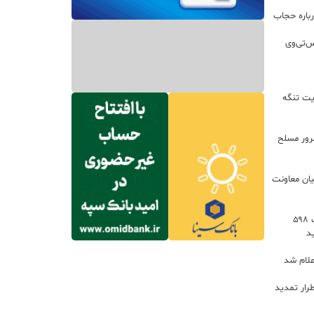
باره حجاب
س‌تی‌وی
یت تنگه
اعات: ۲۱ مزدور موساد و ۴ شرور مسلح
یان معاونت
توسعه خدمات رفاهی جاده‌ای با احداث ۵۹۸
د
علام شد
رار تمدید