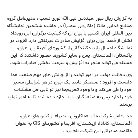
‎به گزارش ریال نیوز ،مهندس نبی الله نوری نسب ، مدیرعامل گروه
صنایع غذایی مانتا (ماکارونی سمیرا) در حاشیه ششمین نمایشگاه
بین المللی ایران اکسپو با بیان ای که کیفیت برگزاری این رویداد
نشان از قصد ایران برای افزایش صادرات غیرنفتی دارد افزود: در
نمایشگاه امسال بازدیدکنندگانی از کشورهای آفریقایی، عراق،
پاکستان، افغانستان، یمن و سایر کشورها حضور داشتند که این
مسئله می تواند منجر به افزایش و سرعت بخشی صادرات شود.
‎وی دخالت دولت در امور تولید را از چالش های مهم صنعت غذا
دانست و افزود : صنعتگر مانند یک جوی در هر شرایطی مسیر
خود را طی می‌کند و با وجود تحریم‌ها نیز توانایی حل مشکلات
خود را دارد پس به صنعتگران باید اجازه داده شود تا به امور تولید
برسند.
‎مدیرعامل شرکت مانتا «ماکارونی سمیرا» از کشورهای عراق،
افغانستان، کانادا، ازبکستان، آفریقا و کشورهای CIS به عنوان
مقاصد صادراتی این شرکت نام برد .