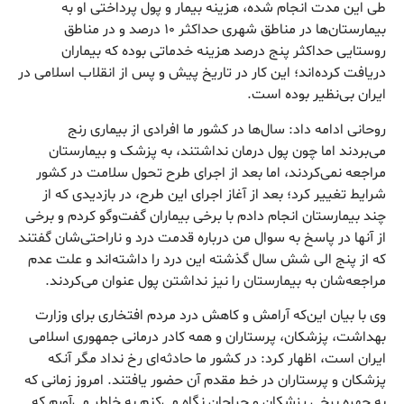
طی این مدت انجام شده، هزینه بیمار و پول پرداختی او به
بیمارستان‌ها در مناطق شهری حداکثر ۱۰ درصد و در مناطق
روستایی حداکثر پنج درصد هزینه خدماتی بوده که بیماران
دریافت کرده‌اند؛ این کار در تاریخ پیش و پس از انقلاب اسلامی در
ایران بی‌نظیر بوده است.
روحانی ادامه داد: سال‌ها در کشور ما افرادی از بیماری رنج
می‌بردند اما چون پول درمان نداشتند، به پزشک و بیمارستان
مراجعه نمی‌کردند، اما بعد از اجرای طرح تحول سلامت در کشور
شرایط تغییر کرد؛ بعد از آغاز اجرای این طرح، در بازدیدی که از
چند بیمارستان انجام دادم با برخی بیماران گفت‌وگو کردم و برخی
از آنها در پاسخ به سوال من درباره قدمت درد و ناراحتی‌شان گفتند
که از پنج الی شش سال گذشته این درد را داشته‌اند و علت عدم
مراجعه‌شان به بیمارستان را نیز نداشتن پول عنوان می‌کردند.
وی با بیان این‌که آرامش و کاهش درد مردم افتخاری برای وزارت
بهداشت، پزشکان، پرستاران و همه کادر درمانی جمهوری اسلامی
ایران است، اظهار کرد: در کشور ما حادثه‌ای رخ نداد مگر آنکه
پزشکان و پرستاران در خط مقدم آن حضور یافتند. امروز زمانی که
به چهره برخی پزشکان و جراحان نگاه می‌کنم به خاطر می‌آورم که