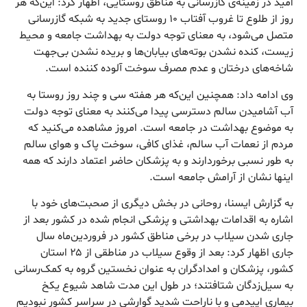
امید در زمینه‌ی گازرسانی به مناطق روستایی، اظهار کرد: این‌که هر
روز از طلوع تا غروب آفتاب ۱۰ روستای جدید به شبکه گازرسانی
متصل می‌شود، به معنای توجه دولت به بهداشت جامعه و محیط
زیست، کنده نشدن بوته‌های بیابان‌ها و بریده نشدن بی‌جهت
شاخه‌های درختان و عدم مصرف سوخت آلوده کننده است.
وی ادامه داد: همچنین این‌که هر هفته سی و چند روز روستا به
آب آشامیدن سالم دسترسی پیدا می‌کنند به معنای توجه دولت
به موضوع بهداشت در جامعه است. امروز مشاهده می‌کنید که
مردم از نعمات آب سالم، غذای کافی، سوخت پاک و هوای سالم
به طور نسبی برخوردارند و به پزشکان حاضر اعتماد دارند که همه
اینها نشان از آرامش جامعه است.
به گزارش ایسنا، روحانی در بخش دیگری از صحبت‌های خود با
اشاره به اقدامات بهداشتی و پزشکی انجام شده در کشور بعد از
جاری شدن سیلاب‌ در برخی مناطق کشور در فروردین‌ماه سال
جاری اظهار کرد: بعد از وقوع سیلاب در مناطقی از ۲۵ استان
کشور، پزشکان و امدادگران به عنوان نخستین گروه به کمک‌رسانی
به سیل‌زدگان شتافتند؛ در طول این مدت شاهد شیوع یکخ
بیماری اپیدمی و با ناراحت شدید گوارشی در سراسر کشور نبودیم