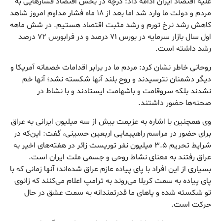
علیه اقتصاد ایران ادامه داد: گرچه در بخش اقتصاد فشارهایی به
مردم و دولت ما وارد شد اما بعد از ۱۸ ماه فشار مداوم امروز شاهد
کاهش رشد نرخ تورم و رشد مثبت اقتصاد هستیم. در شش ماهه
اول سال بازار سرمایه در بورس ۷۱ درصد و در فرابورس ۷۲ درصد
رشد داشته است.
روحانی خاطر نشان کرد: مردم ما در برابر اقدامات خصمانه آمریکا و
دیگر دشمنان نترسیدند و روح بلند آنها شکسته نشد؛ آنها خم
نشدند بلکه سروقامت و باشهامت ایستادند و با نشاط در
صحنه‌ها حضور داشتند.
وی همچنین با اشاره به عزیمت بیش از سه میلیون ایرانی به عراق
برای حضور در مراسم راهپیمایی اربعین حسینی، گفت: این‌که در
شرایط تحریم ۳.۵ میلیون نفر توریست زائر در هفته‌های اخیر به
عراق رفتند به معنای نشاط روحی و جسمی ملت ایران است.
بسیاری از این افراد با پای پیاده عازم عراق شده‌اند؛ آنها زمانی که با
پای پیاده به سمت کربلا می‌روند به ترامپ اعلام می‌کنند که زانوی
تو شکسته شده و پاهای ما قدرتمندانه به سمت عشق در حال
حرکت است.