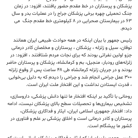
پزشکان و پرستاران در خط مقدم حضور یافتند، افزود: در زمان
جنگ تحمیلی چهره برخی پزشکان جراح را در عملیات بدر و سال
۶۳ در بیمارستان صحرایی در ۸ کیلومتری خط مقدم جنگ می
دیدم.
رئیس جمهور با بیان اینکه در همه حوادث طبیعی ایران همانند
توفان، سیل و زلزله ، پزشکان ، پرستاران و مخلصان کادر درمانی
جزو اولین نفراتی بودند که برای نجات مردم شتافتند ، افزود: در
زلزله‌های رودبار، منجیل، بم و کرمانشاه، پزشکان و پرستاران حاضر
بودند و در جریان زلزله کرمانشاه طی ۴۸ ساعت پس از وقوع زلزله
۳۰۰ عمل جراحی انجام شد و جراحی را دیدم که به دلیل بی‌خوابی
، قدرت ایستادن نداشت و این افتخار ملت ایران است.
روحانی با تأکید بر اینکه افتخار ما تنها دانش پزشکی، داروسازی،
تشخیص بیماری‌ها و تحصیلات سطح بالای پزشکان نیست، ادامه
داد: افتخار جمهوری اسلامی ایران، ایثار و فداکاری پزشکان،
پرستاران و کادر درمانی است و اخلاق پزشکی بر علم و فناوری در
کشور ما پیشگام است.
رئیس جمهور با بیان اینکه ایثار و فداکاری پزشکان ایرانی است که