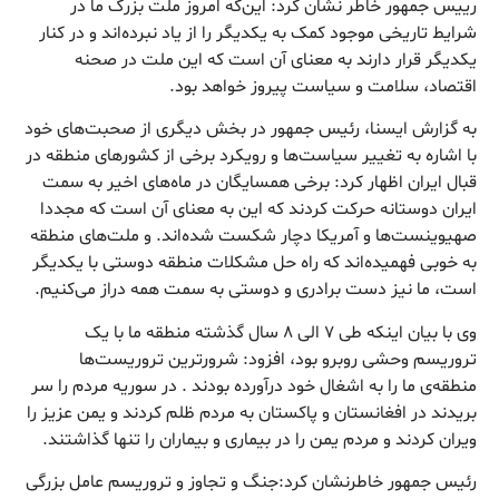
رییس جمهور خاطر نشان کرد: این‌که امروز ملت بزرگ ما در
شرایط تاریخی موجود کمک به یکدیگر را از یاد نبرده‌اند و در کنار
یکدیگر قرار دارند به معنای آن است که این ملت در صحنه
اقتصاد، سلامت و سیاست پیروز خواهد بود.
به گزارش ایسنا، رئیس جمهور در بخش دیگری از صحبت‌های خود
با اشاره به تغییر سیاست‌ها و رویکرد برخی از کشورهای منطقه در
قبال ایران اظهار کرد: برخی همسایگان در ماه‌های اخیر به سمت
ایران دوستانه حرکت کردند که این به معنای آن است که مجددا
صهیوینست‌ها و آمریکا دچار شکست شده‌اند. و ملت‌های منطقه
به خوبی فهمیده‌اند که راه حل مشکلات منطقه دوستی با یکدیگر
است، ما نیز دست برادری و دوستی به سمت همه دراز می‌کنیم.
وی با بیان اینکه طی ۷ الی ۸ سال گذشته منطقه ما با یک
تروریسم وحشی روبرو بود، افزود: شرورترین تروریست‌ها
منطقه‌ی ما را به اشغال خود درآورده بودند . در سوریه مردم را سر
بریدند در افغانستان و پاکستان به مردم ظلم کردند و یمن عزیز را
ویران کردند و مردم یمن را در بیماری و بیماران را تنها گذاشتند.
رئیس جمهور خاطرنشان کرد:‌جنگ و تجاوز و تروریسم عامل بزرگی