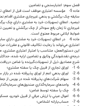
فصل سوم: اعتبارسنجي و تضامين
ماده 5- مؤسسه اعتباري موظف است قبل از اعطاي
سابقه چک برگشتي و بدهي غيرجاري مشتري اقدام نما
تبصره ـ اعطاي تسهيلات خرد به مشتري داراي چک برگش
غيرجاري تا زمان رفع سوءاثر از چک برگشتي و تعيين 
ضوابط ابلاغي مربوط ممنوع است.
ماده 6- در اعطاي تسهيلات خرد به مشتري داراي سا
اعتباري مي‌تواند با رعايت تکاليف قانوني و مقررات م
اين دستورالعمل، متناسب با امتياز اعتباري مشتري، م
درجه‌ي نقدشوندگي وثايق و تضامين ارايه شده، حداکثر 
شرح مصادیق ذیل از تسهیلات‌گیرنده یا ضامن دریافت 
6- 1- اوراق تجاري از قبيل چک يا سفته مشتري؛
6- 2- اوراق بدهي اعم از اوراق پذيرفته شده در بازار سرمايه و غير آن؛
6- 3- سهام شرکت‌هاي پذيرفته شده در بورس از جمله سهام عدالت؛
6- 4- واحدهاي سرمايه‌گذاري صندوق‌هاي سرمايه‌گذاري قابل معامله در بورس؛
6- 5- چک يا سفته توسط ضامن؛
6- 6- اموال عيني با ارزش عرفي از قبيل خودرو، مسکوکات يا مصنوعات طلا؛
6- 7- حساب‌يارانه اشخاص؛