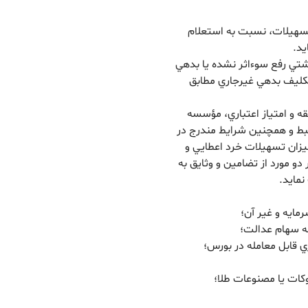
 تسهيلات، نسبت به استعلام
يد.
تي رفع سوءاثر نشده يا بدهي
تکليف بدهي غيرجاري مطابق
بقه و امتياز اعتباري، مؤسسه
رتبط و همچنين شرايط مندرج در
يزان تسهيلات خرد اعطايي و
دو مورد از تضامین و وثایق به
نماید.