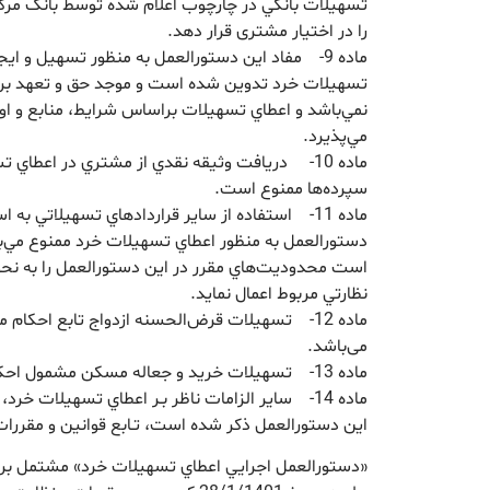
تسهيلات بانکي در چارچوب اعلام شده توسط بانک مرکزي
را در اختيار مشتری قرار دهد.
ماده 9- مفاد اين دستورالعمل به منظور تسهيل و اي
تسهيلات خرد تدوين شده است و موجد حق و تعهد بر
نمي‌باشد و اعطاي تسهيلات براساس شرايط، منابع و 
مي‌پذيرد.
ماده 10- دريافت وثيقه نقدي از مشتري در اعطاي 
سپرده‌ها ممنوع است.
ماده 11- استفاده از ساير قراردادهاي تسهيلاتي به 
دستورالعمل به منظور اعطاي تسهيلات خرد ممنوع مي‌
‌است محدوديت‌هاي مقرر در اين دستورالعمل را به نحو
نظارتي مربوط اعمال نمايد.
ماده 12- تسهیلات قرض‌الحسنه ازدواج تابع احکام 
می‌باشد.
ماده 13- تسهیلات خرید و جعاله مسکن مشمول احکام و ضوابط خاص خود می‌باشد.
ماده 14- ساير الزامات ناظر بـر اعطاي تسهيلات خرد
اين دستورالعمل ذکر شده است، تـابع قوانين و مقررات