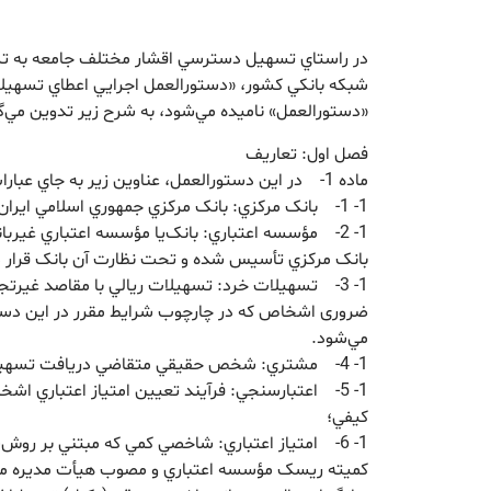
در راستاي تسهيل دسترسي اقشار مختلف جامعه به تس
شبکه بانکي کشور، «دستورالعمل اجرايي اعطاي تسهيلا
«دستورالعمل» ناميده مي‌شود، به شرح زير تدوين مي‌گ
فصل اول: تعاريف
ماده 1- در اين دستورالعمل، عناوين زير به جاي عبارات مربوط به‌کار مي‌روند:
1- 1- بانک مرکزي: بانک مرکزي جمهوري اسلامي ايران؛
1- 2- مؤسسه اعتباري: بانک‌يا مؤسسه اعتباري غيربا
بانک مرکزي تأسيس شده و تحت نظارت آن بانک قرار د
1- 3- تسهيلات خرد: تسهيلات ريالي با مقاصد غيرتجا
ضروری اشخاص که در چارچوب شرايط مقرر در اين دست
مي‌شود.
1- 4- مشتري: شخص حقيقي متقاضي دريافت تسهيلات خرد از مؤسسه اعتباري؛
1- 5- اعتبارسنجي: فرآيند تعيين امتياز اعتباري اشخ
کيفي؛
1- 6- امتياز اعتباري: شاخصي کمي که مبتني بر ر
کميته ريسک مؤسسه اعتباري و مصوب هيأت مديره مؤ