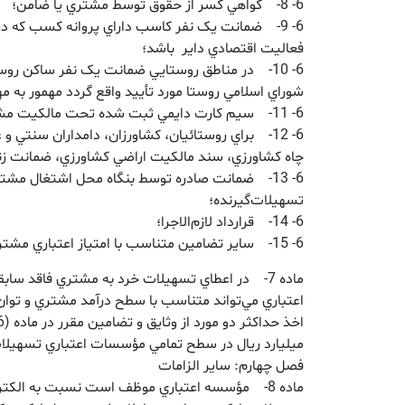
6- 8- گواهي کسر از حقوق توسط مشتري يا ضامن؛
6- 9- ضمانت يک نفر کاسب داراي پروانه کسب که در
فعاليت اقتصادي داير باشد؛
6- 10- در مناطق روستايي ضمانت يک نفر ساکن ر
شوراي اسلامي روستا مورد تأييد واقع گردد مهمور به م
6- 11- سيم کارت دايمي ثبت شده تحت مالکيت مشتري؛
6- 12- براي روستائيان، کشاورزان، دامداران سنتي و 
چاه کشاورزي، سند مالکيت اراضي کشاورزي، ضمانت زنج
6- 13- ضمانت صادره توسط بنگاه محل اشتغال م
تسهيلات‌گيرنده؛
6- 14- قرارداد لازم‌الاجرا؛
6- 15- ساير تضامين متناسب با امتياز اعتباري مشتري و تشخيص مؤسسه اعتباري.
ماده 7- در اعطاي تسهيلات خرد به مشتري فاقد ساب
اعتباري مي‌تواند متناسب با سطح درآمد مشتري و توان
ميليارد ريال در سطح تمامي مؤسسات اعتباري تسهيلات
فصل چهارم: ساير الزامات
ماده 8- مؤسسه اعتباري موظف است نسبت به الکتر