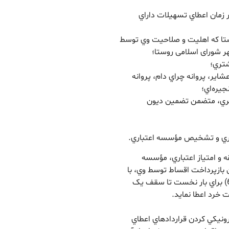
 زمان اعطاي تسهيلات داراي
وستا که اهليت و صلاحيت وي توسط
هر شورای اسلامی روستا؛
عشاير، پروانه چراي دام، پروانه
يره‌اي؛
شتري، متضمن تضمين ديون
قه و امتياز اعتباري، مؤسسه
 بازپرداخت اقساط توسط وي، با
اخذ حداکثر دو مورد از وثايق و تضامين مقرر در ماده (6) براي بار نخست تا سقف يک
 خرد اعطا نمايد.
ونيکي کردن قراردادهاي اعطاي