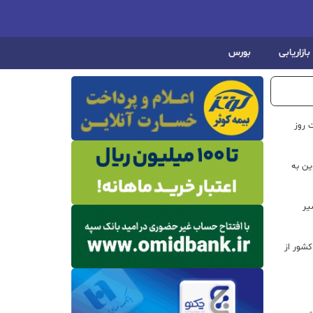
بازاریابی
بورس
 روز
ن به
یر
شور از