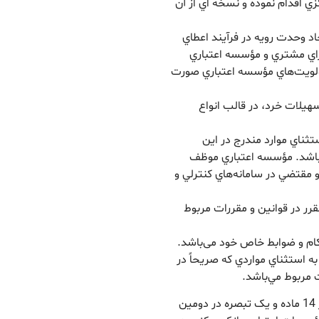
 اقدام نموده و نسخه اي از آن
جاد وحدت رويه در فرآيند اعطاي
اي مشتري و مؤسسه اعتباري
اولويت‌هاي مؤسسه اعتباري صورت
تسهيلات خرد، در قالب انواع
استثناي موارد مندرج در اين
باشد. مؤسسه اعتباري موظف
 مقتضي در سامانه‌هاي کنترلي و
مقرر در قوانین و مقررات مربوط
، به استثناي مواردي که صريحاً در
 مربوط مي‌باشد.
«دستورالعمل اجرايي اعطاي تسهيلات خرد» مشتمل بر 14 ماده و يک تبصره در دومين