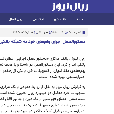
خانه
اقتصادی
اجتماعی
بین الملل
5 مرداد 1401
11:48 ق.ظ
بدون نظر
کد نوشته: 26540
دستورالعمل اجرای وام‌های خرد به شبکه بانکی 
ریال نیوز : بانک مرکزی «دستورالعمل اجرایی اعطای تسه
بانکی ابلاغ کرد، این دستورالعمل در راستا و با هدف ت
بهره‌مندی متقاضیان از تسهیلات خرد بانکی از رهگذر اس
اعتبارسنجی تهیه شده است.
به گزارش ریال نیوز به نقل از روابط عمومی بانک مرکز
تسهيلات خرد معادل دو ميليارد ريال تعیین شده است
شده ضمن احصای فهرستی از تضامین و وثایق قابل اخذ
خرد، مقرر شده اعطای تسهيلات خرد به متقاضيان دارای
اعتبارسنجی، در قبال أخذ حداکثر دو مورد وثيقه انجام 