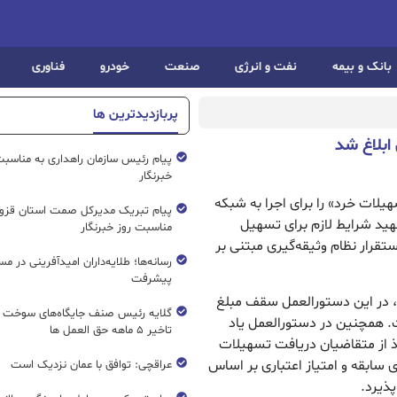
بانک و بیمه
نفت و انرژی
صنعت
خودرو
فناوری
پربازدیدترین ها
ابلاغ شد
پیام رئیس سازمان راهداری به مناسبت
خبرنگار
یلات خرد» را برای اجرا به شبکه
پیام تبریک مدیرکل صمت استان قزوی
مهید شرایط لازم برای تسهیل
مناسبت روز خبرنگار
تقرار نظام وثیقه‌گیری مبتنی بر
رسانه‌ها؛ طلایه‌داران امیدآفرینی در مس
پیشرفت
ی، در این دستورالعمل سقف مبلغ
گلایه رئیس صنف جایگاه‌های سوخت ک
. همچنین در دستورالعمل یاد
تاخیر ۵ ماهه حق العمل ها
 از متقاضيان دریافت تسهيلات
 سابقه و امتياز اعتباری بر اساس
عراقچی: توافق با عمان نزدیک است
پذیرد.