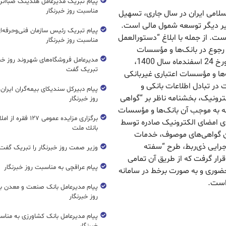
پیام تبریک مدیرعامل هلدینگ صباانر
مناسبت روز خبرنگار
سلامی ایران در سال جاری، تسهیل
بیر دیگر توسعه شمول مالی است.
پیام تبریک رئیس سازمان فنی‌و‌حرفه‌ا
ت. از جمله با ابلاغ “دستورالعمل
مناسبت روز خبرنگار
 رجوع در بانک‌ها و مؤسسات
مدیرعامل فروشگاه‌های شهروند روز خبرن
اعتباری غیربانکی” طی بخشنامه شماره 376911‏‏‏/00 مورخ 24‏‏‏ اسفندماه سال 1400،
تبریک گفت
ها و مؤسسات اعتباری غیربانکی
ر تبادل اطلاعات بانکی و
پیام دبیرکل سندیکای بیمه‌گران ایران
ترونیک، بخشنامه ناظر بر “گواهی
روز خبرنگار
که به موجب آن بانک‌ها و مؤسسات
برگزاری مزایده عمومی ۱۲۷ فق
ای امضای الکترونیک صادره توسط
بانك ملت
ان گواهی‌های موصوف، خدمات
 اجرایی ذی‌ربط، طرح “سفته
وزیر صمت روز خبرنگار را تبریک گفت
قرار گرفت که از طریق آن تمامی
پیام عراقچی به مناسبت روز خبرنگار
ضوری و به صورت برخط در سامانه
 است.
پیام مدیرعامل بانک صنعت و معدن ب
روز خبرنگار
پیام مدیرعامل بانک کشاورزی به مناس