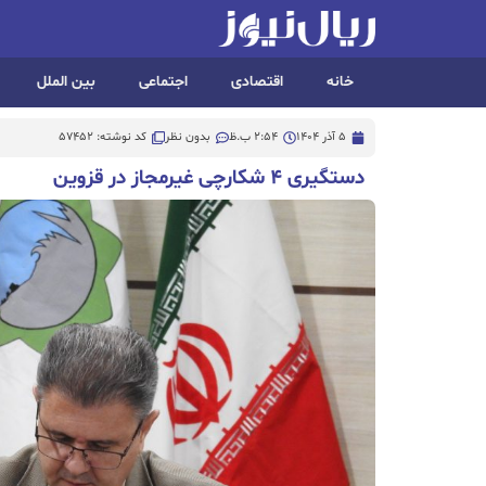
خانه
اقتصادی
اجتماعی
بین الملل
5 آذر 1404
2:54 ب.ظ
بدون نظر
کد نوشته: 57452
دستگیری ۴ شکارچی غیرمجاز در قزوین