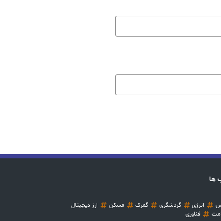
 ها
س
انرژی
گردشگری
گمرک
مسکن
ارز دیجیتال
مت
فناوری