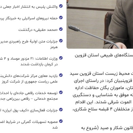
واکنش پلیس به انتشار اخبار جعلی در
حمله نیروهای اسرائیلی به خبرنگار پر
«محمد حقیقی» درگذشت
جزئیات متن اولیۀ طرح راهبردی مدیر
هرمز
زیستگاه‌های طبیعی استان قزوین
وزارت اطل
در کرمان بازداشت شدند
فاظت محیط زیست استان قزوین سید
بازدید معاون مرکز شرکت‌های دانش‌بن
ینبیان کرد: در راستای اجرای
علمی ریاست جمهوری از شرکت کروز
ن، ماموران یگان حفاظت اداره
 موفق به شناسایی و دستگیری
مجتمع خدماتی – رفاهی بین‌راهی جدی
 الموت شرقی شدند. این اقدام
پیشگیرانه، پیش از هرگونه شکار و صید، انجام شد و از متخلفان ۴ قبضه سلاح شکاری،
جزئیات فعال‌سازی «کیف پول ایران» ا
مصوبه تسهیلات گمرکی در شرایط اضط
می تأکید کرد: این دستگیری‌ها بر اساس ماده ۱۵ قانون شکار و صید (شروع به
شد