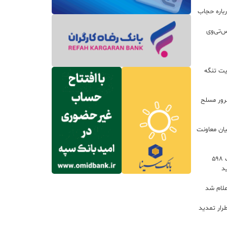
باره حجاب
س‌تی‌وی
یت تنگه
اعات: ۲۱ مزدور موساد و ۴ شرور مسلح
یان معاونت
توسعه خدمات رفاهی جاده‌ای با احداث ۵۹۸
د
علام شد
رار تمدید