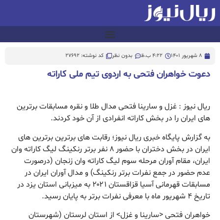
8 شهریور 1401
4:22 ب.ظ
بدون نظر
کد نوشته: 27692
دعوت خواهران فتحی به اردوی تیم ملی کاراته
ریال نیوز : غزل و سارینا فتحی مدال طلا و نقره مسابقات برترین
های ایران را در بخش کاراته انفرادی از آن خود کردند.
به گزارش پایگاه خبری ریال نیوز؛ رقابت های برترین برترین های
ایران در بخش دختران با حضور ۸ نفر برتر رنکینگ لیگ کاراته وان
ایران، مقام آوران مرحله سوم لیگ کاراته وان زنجان (درصورت
عدم حضور در جمع نفرات برتر رنکینگ) و مدال آوران ایران در
مسابقات قهرمانی آسیا قزاقستان ۲۰۲۱ به میزبانی استان یزد در
تاریخ ۴ شهریور ماه با معرفی نفرات برتر به پایان رسید.
خواهران فتحی <سارینا و غزل> از استان لرستان (شهرستان