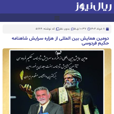
8 خرداد 1404
10:37 ق.ظ
بدون نظر
کد نوشته: 51619
دومین همایش بین المللی از هزاره سرایش شاهنامه
حکیم فردوسی