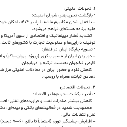
۱. تحولات امنیتی
• بازگشت تحریم‌های شورای امنیت:
– با فعال شدن مکانیزم
علیه برنامه هسته‌ای فراهم می‌شود.
– تشدید فشار دیپلماتیک و اقتصادی از سوی آمریکا و ات
توقیف دارایی‌ها و ممنوعیت تجارت با کشورهای ثالث.
• تسویه جایگاه ایران در قفقاز:
قارص–نخجوان به‌دست ترکیه و آذربایجان.
– کاهش نفوذ و حضور ایران در معادلات امنیتی مرز 
«ضامن ثبات» همراه با روسیه.
۲. تحولات اقتصادی
• تأثیر بازگشت تحریم‌ها بر اقتصاد:
– کاهش بیشتر صادرات نفت و فرآورده‌های نفتی؛ افت ق
– محدودیت شدید در فعالیت‌های بانکی و بیمه‌ای: دشوا
نقل‌وانتقالات مالی.
– افزایش چشمگیر تورم (احتمالاً تا بالای ۶۰–۷۰ درصد) و فشار بر معیشت خانوارها.