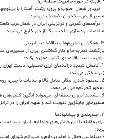
• رقابت در حوزه ترانزیت منطقه‌ای:
– کریدور شمال–جنوب و پروژه رشت–آستارا با بی‌توجه
مسیر قارص–نخجوان تضعیف می‌شود.
– درآمدهای گمرکی و ترانزیتی ایران در شمال‌غرب کاهش
مناقصات راه‌سازی و لجستیک از دور خارج می‌شوند.
۳. همگرایی تحریم‌ها و تناقضات ترانزیتی
بازگشت تحریم‌ها و کنار گذاشتن ایران از مسیرهای کلی
برای سیاست اقتصادی کشور عمل می‌کند:
1. کاهش شدید درآمدهای ارزی تحمیلی، دست ایران را ب
زیرساختی می‌بندد.
2. محدود شدن امکان تبادل کالا و خدمات با چین، روسیه
«محور تحریم» قرار می‌دهد.
3. تشدید انزوای منطقه‌ای، می‌تواند انگیزه کشورهای ه
مسیرهای جایگزین تقویت کند و سهم ایران را در ترانز
۴. جمع‌بندی و پیشنهادها
برای مقابله با این چالش‌های چندلایه، ایران باید دست 
بزند:
• دیپلماسی فعال با اعضای دائم و غیردائم شورای امنی