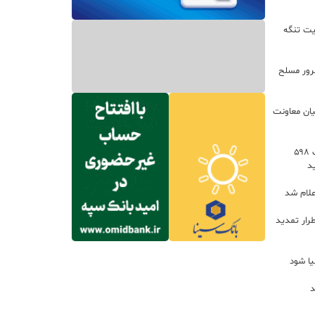
یت تنگه
اعات: ۲۱ مزدور موساد و ۴ شرور مسلح
یان معاونت
توسعه خدمات رفاهی جاده‌ای با احداث ۵۹۸
د
علام شد
رار تمدید
یا شود
د