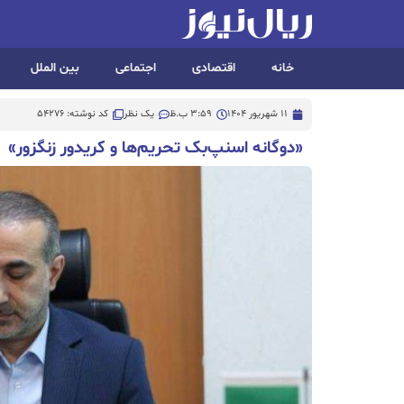
خانه
اقتصادی
اجتماعی
بین الملل
11 شهریور 1404
3:59 ب.ظ
یک نظر
کد نوشته: 54276
«دوگانه اسنپ‌بک تحریم‌ها و کریدور زنگزور»