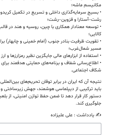
مکانیسم ماشه؛
• بسیج سرمایه‌گذاری داخلی و تسریع در تکمیل کریدور
رشت–آستارا و قزوین–رشت؛
• توسعه معنادار همکاری با چین، روسیه و هند در قالب 
کالایی؛
• تقویت ظرفیت بنادر جنوب (امام خمینی و چابهار) برای
مسیر شمال‌غرب؛
• استفاده از ابزارهای مالی جایگزین نظیر رمزارزها و ار
• اطلاع‌رسانی شفاف و برنامه‌های حمایتی هدفمند بر
شکاف اجتماعی.
نتیجه آن که ایران در برابر توفان تحریم‌های بین‌الملل
باید ترکیبی از دیپلماسی هوشمند، جهش زیرساختی و اتک
دستور کار قرار دهد تا ضمن حفظ توازن امنیتی، از بل
جلوگیری کند.
✍️ یادداشت : علی علیزاده