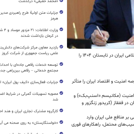
«محمد حقیقی» درگذشت
جزئیات متن اولیۀ طرح راهبردی مدیر
هرمز
وزارت اطل
در کرمان بازداشت شدند
بازدید معاون مرکز شرکت‌های دانش‌بن
علمی ریاست جمهوری از شرکت کروز
ریال نیوز آخرین وضعیت امنیتی–اقتصادی جمهوری اسلامی ایران در تابستان ۱۴۰۴ را
مجتمع خدماتی – رفاهی بین‌راهی جدی
ه امنیت و اقتصاد ایران را متأثر
جزئیات فعال‌سازی «کیف پول ایران» ا
مصوبه تسهیلات گمرکی در شرایط اضط
امنیت (مکانیسم «اسنپ‌بک») و
شد
ن در قفقاز (کریدور زنگزور و
کارگروه مشترک تجاری ایران و هند اح
 بر منافع ملی ایران وارد
«خواستگارستان» به روی صحنه می آی
 آسیب‌های محتمل، راهکارهای فوری