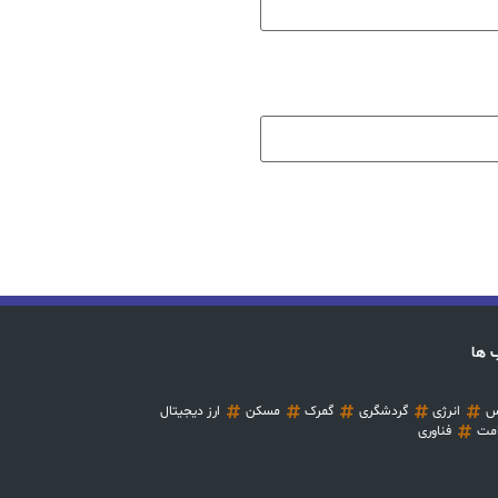
 ها
س
انرژی
گردشگری
گمرک
مسکن
ارز دیجیتال
مت
فناوری