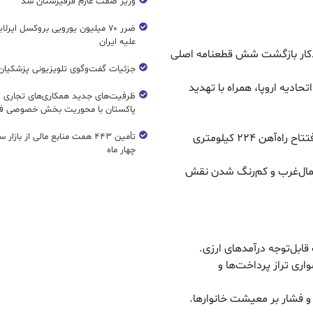
وزیر صمت عازم قرقیزستان شد
ضرر ۷۰ میلیون یورویی بروکسل ایرل
علیه ایران
 ماشه تا پاییز ۱۴۰۴، امکان خودکار بازگشت شش قطعنامه اصلی
جزئیات گفت‌وگوی تلویزیونی پزشکیان 
حادیه اروپا، همراه با تهدید
ظرفیت‌های جدید همکاری‌های تجاری ای
پاکستان با محوریت بخش خصوصی فع
– دور زدن ایران از مسیر زنگزور (پروژه ایروان–باكو) و افتتاح راه‌آهن ۲۲۴ کیلومتری
تأمین ۴۴۳ همت منابع مالی از بازار
چهار ماه
شمال‌غرب و کم‌رنگ شدن نقش
ابل‌توجه درآمدهای ارزی.
ری تراز پرداخت‌ها و