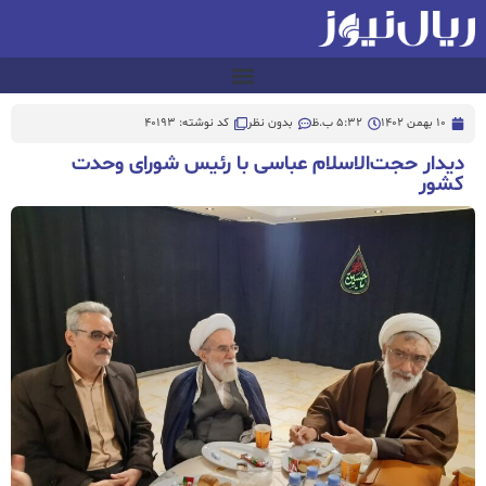
10 بهمن 1402
5:32 ب.ظ
بدون نظر
کد نوشته: 40193
دیدار حجت‌الاسلام عباسی با رئیس شورای وحدت
کشور