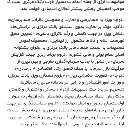
موضوعات ارزی از جمله اقدامات بسیار خوب بانک مرکزی است که
موجب اطمینان بخشی بیشتر فعالان اقتصادی خواهد شد.
«توجه ویژه به حسابرسی و نظارت و همچنین نظرات حسابرسان»،
«تأکید مؤکد بر نظارت بدون استثنای بانک مرکزی بر تراستی‌ها»،
«تلاش ویژه در جهت کاهش و رفع ناترازی بانکی»، «تعیین دقیق
فهرست اقلام و کالاها مشمول ارز نیمایی»، «معطوف نمودن
تصمیمات به سمت حفظ ذخایر بانک مرکزی به عنوان پشتوانه
اصلی نظام پولی و مالی کشور»، «لزوم برنامه‌ریزی جهت افزایش
سرمایه در کشور با جذب سرمایه‌گذاری خارجی و بهره‌گیری از
ظرفیت بازار سرمایه با هدف تحقق رشد اقتصادی ۸ درصدی»،
«توجه به تقویت حکمرانی ریال»، «لزوم همکاری ویژه بانک مرکزی
و وزارت امور اقتصادی و دارایی در سامانه مودیان مالیاتی»،
«تسریع در پرداخت تسهیلات ازدواج، مسکن و اشتغال و کاهش
مدت زمان انتظار متقاضیان بویژه متقاضیان وام ازدواج به عنوان
اولویت‌های محوری و اصلی دولت» و «لزوم سیاستگذاری در جهت
خارج کردن سرمایه‌های منجمد بانک‌ها و تزریق آن به بخش تولید»
از دیگر محورهای مهم سخنان رئیس جمهور در شصت و سومین
اجلاسیه سالانه مجمع عمومی و فوق‌العاده بانک مرکزی بود.