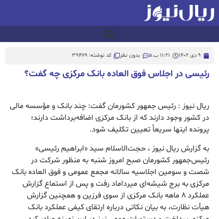
9 دی 1402
11:21 ب.ظ
بدون نظر
کد نوشته: 39479
رئیسی در اجلاس فوق العاده بانک مرکزی چه گفت؟
ریال نیوز : رئیس جمهور کشورمان گفت: چند بانک و مؤسسه مالی
در کشور وجود دارند که از بانک مرکزی اضافه‌برداشت دارند؛
پرونده اینها سریعاً تعیین تکلیف شود.
به گزارش ریال نیوز ، حجت‌الاسلام سید «ابراهیم رئیسی»
رئیس‌جمهور کشورمان صبح امروز شنبه به منظور شرکت در
شصت و سومین اجلاسیه سالانه مجمع عمومی و فوق العاده بانک
مرکزی به برج شیشه‌ای میرداماد رفت و پس از استماع گزارش
عملکرد ۸ ماهه بانک مرکزی از سوی فرزین و همچنین گزارش
هیأت نظارت، به بیان نکاتی درباره ارتقای کیفی عملکرد بانک
مرکزی پرداخت و دستورات مهمی نیز در این زمینه صادر کرد.