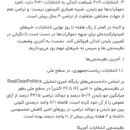
۳. انتخابات ۲۰۱۶ شباهت اندکی به انتخابات ۲۰۲۰ دارد، نامزد
دموکرات‌ها جو بایدن، شبیه هیلاری کلینتون نیست. و ترامپ هم
از جهات مختلفی متفاوت از ترامپ ۴ سال پیش است.
و البته در کمتر از یک هفته تا روز نهایی انتخابات، خبرهای
امیدوارکننده‌ای برای جبهه دموکرات‌ها در دست است تا نگرانی در
کمپین بایدن اندکی فروکش کند. نخست به آخرین وضعیت
نظرسنجی ها و سپس به خبرهای مهم روز می‌پردازیم.
۱. آخرین نظرسنجی‌ها
۱.۱ انتخابات ریاست‌جمهوری، در سطح ملی
بر اساس داده‌سنجی‌های پایگاه خبری-تحلیلی RealClearPolitics
در نظرسنجی‌های ۱۰ اخیر (۱۶ تا ۲۶ اکتبر) در سطح ملی بطور
میانگین جو بایدن ۵۰/۶ درصد و دونالد ترامپ ۴۳/۵ درصد از آرای
عمومی را از آن خود کرده است. فاصله ۷/۱ واحد درصدی کنونی
بین جو بایدن و دونالد ترامپ در روز‌های اخیر کاهش محسوسی
داشته و ۲ هفته پیش بیش از ۱۰ واحد درصد بوده است.
نظرسنجی انتخابات آمریکا