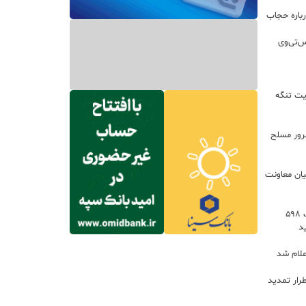
باره حجاب
س‌تی‌وی
یت تنگه
اعات: ۲۱ مزدور موساد و ۴ شرور مسلح
یان معاونت
توسعه خدمات رفاهی جاده‌ای با احداث ۵۹۸
د
علام شد
رار تمدید