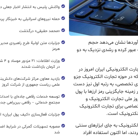
واکنش پلیس به انتشار اخبار جعلی در
حمله نیروهای اسرائیلی به خبرنگار پر
«محمد حقیقی» درگذشت
رآوردها نشان می‌دهد حجم
جزئیات متن اولیۀ طرح راهبردی مدیر
هرمز
تال کشور در سال ۱۴۰۴ از مرز ۹۰۰۰ همت عبور کرده و رشدی نزدیک به دو
وزارت اطل
در کرمان بازداشت شدند
رت الکترونیکی ایران امروز در
ه در حوزه تجارت الکترونیک جزو
بازدید معاون مرکز شرکت‌های دانش‌بن
ای تخصصی، به رتبه اول نیز دست
علمی ریاست جمهوری از شرکت کروز
مینه جایگزینی رمز ارزها با پول
وز ملی تجارت الکترونیک و
مجتمع خدماتی – رفاهی بین‌راهی جدی
ختصاصی برای تجارت الکترونیک
 الکترونیک است.
جزئیات فعال‌سازی «کیف پول ایران» ا
لکترونیک به جای ابزارهای سنتی
مصوبه تسهیلات گمرکی در شرایط اضط
ند، اما اکنون استفاده افراد
شد