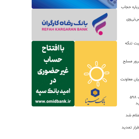
باره حجاب
س‌تی‌وی
یت تنگه
اعات: ۲۱ مزدور موساد و ۴ شرور مسلح
یان معاونت
توسعه خدمات رفاهی جاده‌ای با احداث ۵۹۸
د
علام شد
رار تمدید