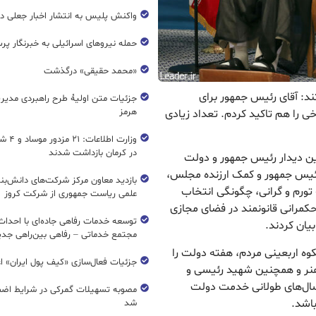
واکنش پلیس به انتشار اخبار جعلی در
حمله نیروهای اسرائیلی به خبرنگار پر
«محمد حقیقی» درگذشت
ند: آقای رئیس جمهور برای
جزئیات متن اولیۀ طرح راهبردی مدیر
هرمز
خی را هم تاکید کردم. تعداد زیادی
وزارت اطل
در کرمان بازداشت شدند
لین دیدار رئیس جمهور و دولت
ئیس جمهور و کمک ارزنده مجلس،
بازدید معاون مرکز شرکت‌های دانش‌بن
تورم و گرانی، چگونگی انتخاب
علمی ریاست جمهوری از شرکت کروز
کمرانی قانونمند در فضای مجازی
یان کردند.
مجتمع خدماتی – رفاهی بین‌راهی جدی
وه اربعینی مردم، هفته دولت را
جزئیات فعال‌سازی «کیف پول ایران» ا
اهنر و همچنین شهید رئیسی و
سال‌های طولانی خدمت دولت
مصوبه تسهیلات گمرکی در شرایط اضط
اشد.
شد