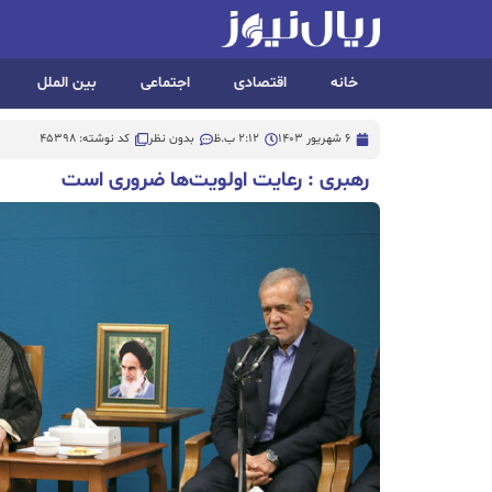
خانه
اقتصادی
اجتماعی
بین الملل
6 شهریور 1403
2:12 ب.ظ
بدون نظر
کد نوشته: 45398
رهبری : رعایت اولویت‌ها ضروری است