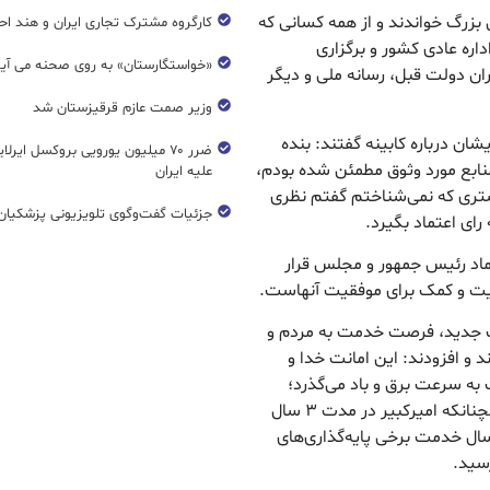
بزرگ خواندند و از همه کسانی که
کارگروه مشترک تجاری ایران و هند اح
اره عادی کشور و برگزاری
«خواستگارستان» به روی صحنه می آی
ران دولت قبل، رسانه ملی و دیگر
وزیر صمت عازم قرقیزستان شد
ان درباره کابینه گفتند: بنده
ضرر ۷۰ میلیون یورویی بروکسل ایرل
منابع مورد وثوق مطمئن شده بودم،
علیه ایران
یشتری که نمی‌شناختم گفتم نظری
جزئیات گفت‌وگوی تلویزیونی پزشکیان 
ای اعتماد بگیرد.
تماد رئیس جمهور و مجلس قرار
مایت و کمک برای موفقیت آنهاست.
لت جدید، فرصت خدمت به مردم و
و افزودند: این امانت خدا و
 و بدانید فرصت ۴ سال خدمت به سرعت برق و باد می‌گذرد؛
البته در همین مدت هم می‌توان کارهای بزرگی کرد. همچنانکه امیرکبیر در مدت ۳ سال
ای بزرگی انجام داد و رئیسی عزیز هم در حدود ۳ سال خدمت برخی پایه‌گذاری‌های
رسید.