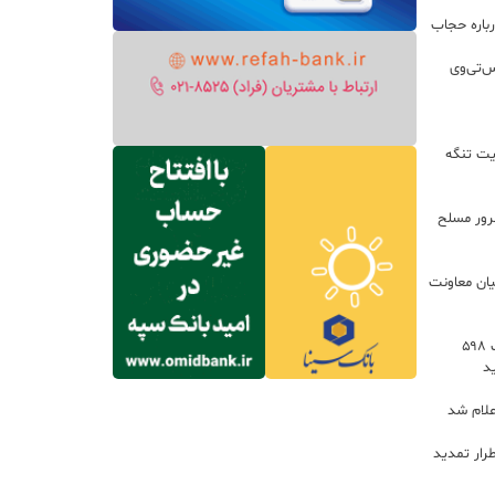
باره حجاب
س‌تی‌وی
یت تنگه
اعات: ۲۱ مزدور موساد و ۴ شرور مسلح
یان معاونت
توسعه خدمات رفاهی جاده‌ای با احداث ۵۹۸
د
علام شد
رار تمدید