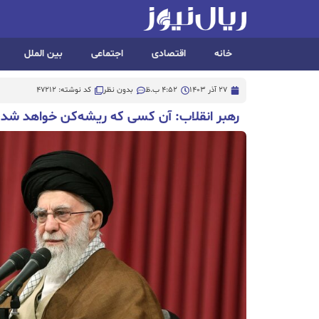
خانه
اقتصادی
اجتماعی
بین الملل
27 آذر 1403
4:52 ب.ظ
بدون نظر
کد نوشته: 47212
رهبر انقلاب: آن کسی که ریشه‌کن خواهد شد،