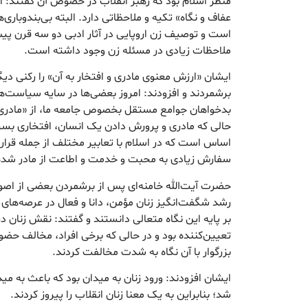
منظر اسلام بود که رهبر انقلاب در خصوص آن گفتند: ا
عفاف و نگاه» تکیه و ملاحظاتی دارد. البته بی‌بندوباری‌
است و توصیف زن اروپایی در آثار ادبی دو سه قرن پی
ملاحظات زیادی در مسئله زن وجود داشته است.
ایشان «ارزش معنوی مادری و افتخار به آن» را رکنی دیگر
برشمردند و افزودند: امروز بعضی‌ها در سایه سیاست‌ها
بدخواهان جوامع مستقل بخصوص جامعه ما، از «مادری» ت
حالی که مادری و پرورش دادن یک انسان، افتخاری بسی
اساس است که در اسلام با تعابیر مختلف از جمله قرار
سفارش زیادی به محبت و خدمت و اطاعت از مادر شد
حضرت آیت‌الله خامنه‌ای پس از برشمردن بعضی از اصول
رشد شگفت‌انگیز زنان مؤمن، دانا و فعال در عرصه‌های
بر پایه این نگاه متعالی دانستند و گفتند: نقش زنان در
تعیین‌کننده بود و در حالی که برخی افراد، مخالف حضور 
بزرگوار با آن نگاه به شدت مخالفت کردند.
ایشان افزودند: ورود زنان به میدان بود که باعث به می
شد؛ بنابراین به یک معنا زنان انقلاب را پیروز کردند.