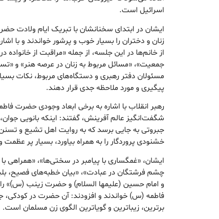
اسرائیل است.
ایشان در ابتدای سخنانشان با تبریک ایام ولادت حض
از خانم‌ها در این جلسه، از جمله «مراقبت از خانواده 
جمعیت»، «مسائل مربوط به زنان در عرصه هنر» و «تسهی
مسئولان دفتر رهبری و دستگاه‌های مربوط، نکات بسیا
پیگیری و مورد ملاحظه جدی قرار دهند.
رهبر انقلاب با اشاره به برخی ابعاد وجودی حضرت فاطم
شگفت‌انگیز عالم آفرینش، گفتند: اینکه بانویی جوان،
جبروتی به جایی برسد که به روایت اهل تشیع و تسن
خشنودی پروردگار را به همراه بیاورد، بسیار پر عظمت
ایشان، «غمگساری با پیامبر در سختی‌ها»، «همراهی با ا
چشم فرشتگان در عبادت»، «بیان خطبه‌های فصیح، بل
و امام حسین (علیمها السلام) و حضرت زینب (س)» را 
فاطمه (س) خواندند و افزودند: آن حضرت در کودکی، جوا
برترین، زیباترین و گویاترین الگوی زن مسلمان است.