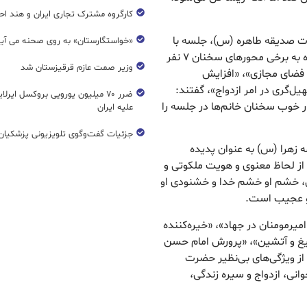
کارگروه مشترک تجاری ایران و هند اح
رت صدیقه طاهره (س)، جلسه با
«خواستگارستان» به روی صحنه می آی
زنان و دختران را بسیار خوب و پرشور خواندند و با اشاره به برخی محورهای سخنان ۷ نفر
وزیر صمت عازم قرقیزستان شد
در فضای مجازی»، «افزایش
ل‌گری در امر ازدواج»، گفتند:
ضرر ۷۰ میلیون یورویی بروکسل ایرل
ر خوب سخنان خانم‌ها در جلسه را
علیه ایران
جزئیات گفت‌وگوی تلویزیونی پزشکیان 
ه زهرا (س) به عنوان پدیده
 از لحاظ معنوی و هویت ملکوتی و
ن، خشم او خشم خدا و خشنودی او
 و عجیب است.
میرمومنان در جهاد»، «خیره‌کننده
یغ و آتشین»، «پرورش امام حسن
از ویژگی‌های بی‌نظیر حضرت
نی، ازدواج و سیره زندگی،