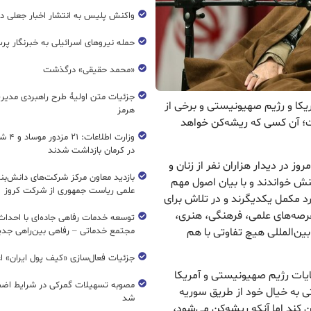
واکنش پلیس به انتشار اخبار جعلی در
حمله نیروهای اسرائیلی به خبرنگار پر
«محمد حقیقی» درگذشت
جزئیات متن اولیۀ طرح راهبردی مدیر
ریکا و رژیم صهیونیستی و برخی از
هرمز
ست؛ آن کسی که ریشه‌کن خواهد
وزارت اطل
در کرمان بازداشت شدند
ز در دیدار هزاران نفر از زنان و
بازدید معاون مرکز شرکت‌های دانش‌بن
ش خواندند و با بیان اصول مهم
علمی ریاست جمهوری از شرکت کروز
مرد مکمل یکدیگرند و در تلاش برای
عرصه‌های علمی، فرهنگی، هنری،
ن‌المللی هیچ تفاوتی با هم
مجتمع خدماتی – رفاهی بین‌راهی جدی
جزئیات فعال‌سازی «کیف پول ایران» ا
ایات رژیم صهیونیستی و آمریکا
مصوبه تسهیلات گمرکی در شرایط اضط
ی به خیال خود از طریق سوریه
شد
ن کند اما آنکه ریشه‌کن می‌شود،