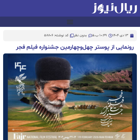
13 دی 1404
10:49 ب.ظ
بدون نظر
کد نوشته: 58806
رونمایی از پوستر چهل‌وچهارمین جشنواره فیلم فجر