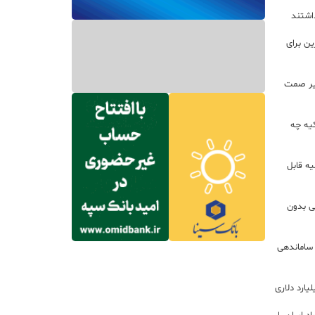
داشتند
ین برای
زير صمت
کیه چه
ه قابل
لی بدون
 ساماندهی