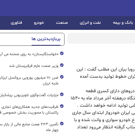
بانک و بیمه
نفت و انرژی
صنعت
خودرو
فناوری
پربازدیدترین ها
«خواستگارستان» به روی صحنه می آی
وزیر صمت عازم قرقیزستان شد
روبا بیان این مطلب گفت : این
گران خطوط تولید بدست آمده
ضرر ۷۰ میلیون یورویی بروکسل ایرل
علیه ایران
ودروهای دارای کسری قطعه
جزئیات گفت‌وگوی تلویزیونی پزشکیان 
اظهارداشت :‌ تجاری سازی محصولات از روزانه ۱۱۹۰ دستگاه درهفته آخر مرداد ماه به ۱۵۴۰
یشی تولید ادامه خواهد داشت .
ظرفیت‌های جدید همکاری‌های تجاری ای
ایران خودرواز ابتدای سال جاری
پاکستان با محوریت بخش خصوصی فع
ر و ۸۷۹ هزار دستگاه انواع خودرو سواری و وانت شده و با
تأمین ۴۴۳ همت منابع مالی از بازار
تاب گرفته انتظار می‌رود تعداد
چهار ماه