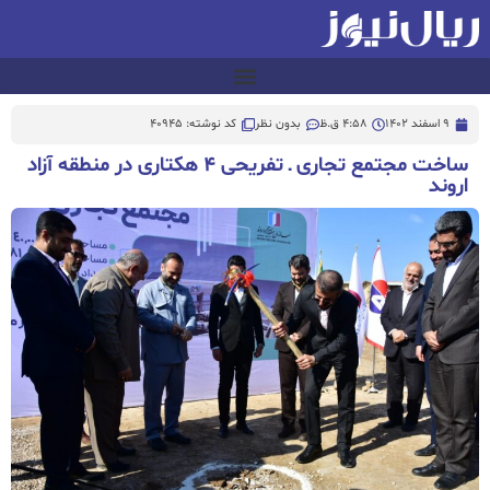
9 اسفند 1402
4:58 ق.ظ
بدون نظر
کد نوشته: 40945
ساخت مجتمع تجاری ـ تفریحی ۴ هکتاری در منطقه آزاد
اروند