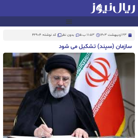
23 اردیبهشت 1403
11:53 ب.ظ
بدون نظر
کد نوشته: 42904
سازمان (سپند) تشکیل می شود