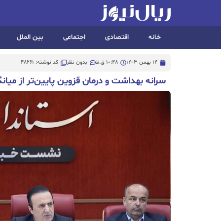
خانه
اقتصادی
اجتماعی
بین الملل
14 بهمن 1403
10:48 ق.ظ
بدون نظر
کد نوشته: 48261
سرانه بهداشت و درمان قزوین پایین‌تر از می