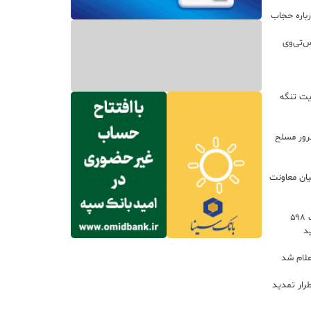
باره حجاب
س‌تی‌وی
یت تنگه
اعات: ۲۱ مزدور موساد و ۴ شرور مسلح
یان معاونت
توسعه خدمات رفاهی جاده‌ای با احداث ۵۹۸
د
علام شد
رار تمدید