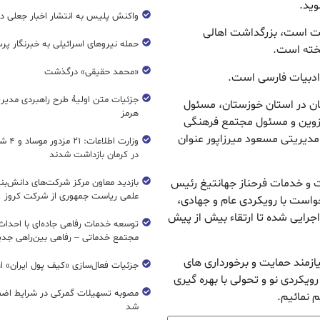
ید.
واکنش پلیس به انتشار اخبار جعلی در
لیت است، بزرگداشت اهالی
حمله نیروهای اسرائیلی به خبرنگار پر
یخته است.
«محمد حقیقی» درگذشت
 ادبیات فارسی است.
جزئیات متن اولیۀ طرح راهبردی مدیر
ان در استان خوزستان، مسئول
هرمز
قزوین و مسئول مجتمع فرهنگی
مدیریتی مسعود میرزاپور عنوان
وزارت اطل
در کرمان بازداشت شدند
ات و خدمات فرحناز جهانتیغ رئیس
بازدید معاون مرکز شرکت‌های دانش‌بن
علمی ریاست جمهوری از شرکت کروز
واست با رویکردی عام و جهادی،
جرایی شده تا ارتقاء بیش از پیش
مجتمع خدماتی – رفاهی بین‌راهی جدی
ازمند حمایت و برخورداری های
جزئیات فعال‌سازی «کیف پول ایران» ا
ویکردی نو و تحولی با بهره گیری
مصوبه تسهیلات گمرکی در شرایط اضط
 نمائیم.
شد