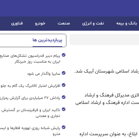
بانک و بیمه
نفت و انرژی
صنعت
خودرو
فناوری
پربازدیدترین ها
پیام دبیر فدراسیون تشکل‌های صنایع
ایران به مناسبت روز خبرنگار
ارشاد اسلامی شهرستان آبیک شد.
سایپا واگذار می شود
افزایش اعتبار کالابرگ یک گام به جلو
ئزی مدیرکل فرهنگ و ارشاد
پاداش ۲۷ میلیاردی برای گزارش رمزارز غیرمجاز
ست اداره فرهنگ و ارشاد اسلامی
تاکید ایران و قرقیزستان بر گسترش ه
تجاری و معدنی
پایش شبانه روزی تهویه قطار‌ها و ایست
ابلاغ، به عنوان سرپرست اداره
مترو