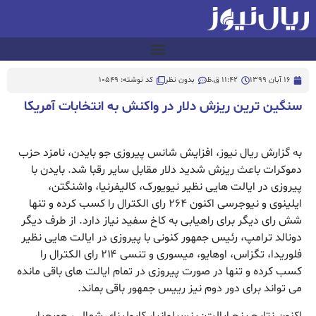
16 آبان 1399
11:42 ق.ظ
بدون نظر
کد نوشته: 10549
سنگین ترین ریزش دلار در واکنش به انتخابات آمریکا
به گزارش ریال نیوز، افزایش شانس پیروزی جو بایدن، نامزد حزب
دموکرات باعث ریزش شدید دلار مقابل سایر رقبا شد. بایدن با
پیروزی در ایالت هایی نظیر نیویورک، کالیفرنیا، واشنگتن،
ایلینوی و نیوجرسی اکنون ۲۶۴ رای الکترال را کسب کرده و تنها
شش رای دیگر برای راهیابی به کاخ سفید نیاز دارد. از طرف دیگر
دونالد ترامپ، رئیس جمهور کنونی با پیروزی در ایالت هایی نظیر
فلوریدا، تگزاس، اوهایو، میسوری و تنسی ۲۱۴ رای الکترال را
کسب کرده و تنها در صورت پیروزی در تمام ایالت های باقی مانده
می تواند برای دور دوم نیز رییس جمهور باقی بماند.
اکنون نتایج پنج ایالت: پنسیلوانیا، کارولینای شمالی، جورجیا،