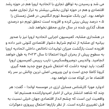
می شد و رسیدن به توافق تجاری با اتحادیه اروپا هم در حوزه رشد
اقتصادی و هم در حوزه توازن بخشی بیشتر به تراز تجاری مفید
خواهد بود. این بانک متوسط تورم انگلیس در فصل زمستان را
۰.۵ درصد پیش بینی کرده و افزوده است تحقق تورم دو درصدی
هدف گذاری شده در سال جاری محقق نخواهد شد.
در هشداری مشابه، کمیسیون اجرایی اتحادیه اروپا نیز با صدور
بیانیه ای مشابه از تداوم شرایط دشوار اقتصادی کنونی خبر داده و
افزوده است بازگشت میزان تولیدات ناخالص داخلی اتحادیه اروپا
به سطوح پیش از بحران کرونا احتمالا تا سال ۲۰۲۳ به طول خواهد
انجامید. والدیس دومبروفسکیس- نایب رییس کمیسیون اروپا
گفت: باید توجه داشت که احتمال شروع موج جدید همه گیری
کرونا کاملا جدی است و این ویروس اصلی ترین چالش بر سر راه
اقتصاد ما در کوتاه مدت خواهد بود.
ادوارد مویا- کارشناس مسایل ارزی در موسسه اواندا – گفت: هر
چند که شاهد انتشار برخی از اخبار امیدوارکننده هستیم اما
واقعیت این است که چشم انداز اقتصادی جهان خیلی نسبت به
قبل تغییری نکرده است. از نظر بازارها احتمال پیروزی دموکرات