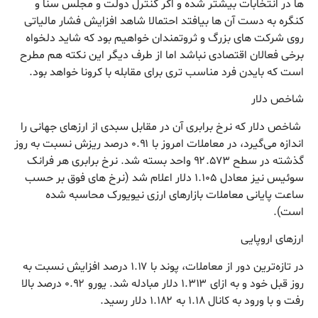
ها در انتخابات بیشتر شده و اگر کنترل دولت و مجلس سنا و
کنگره به دست آن ها بیافتد احتمالا شاهد افزایش فشار مالیاتی
روی شرکت های بزرگ و ثروتمندان خواهیم بود که شاید دلخواه
برخی فعالان اقتصادی نباشد اما از طرف دیگر این نکته هم مطرح
است که بایدن فرد مناسب تری برای مقابله با کرونا خواهد بود.
شاخص دلار
شاخص دلار که نرخ برابری آن در مقابل سبدی از ارزهای جهانی را
اندازه می‌گیرد، در معاملات امروز با ۰.۹۱ درصد ریزش نسبت به روز
گذشته در سطح ۹۲.۵۷۳ واحد بسته شد. نرخ برابری هر فرانک
سوئیس نیز معادل ۱.۱۰۵ دلار اعلام شد (نرخ های فوق بر حسب
ساعت پایانی معاملات بازارهای ارزی نیویورک محاسبه شده
است).
ارزهای اروپایی
در تازه‌ترین دور از معاملات، پوند با ۱.۱۷ درصد افزایش نسبت به
روز قبل خود و به ازای ۱.۳۱۳ دلار مبادله شد. یورو ۰.۹۲ درصد بالا
رفت و با ورود به کانال ۱.۱۸ به ۱.۱۸۲ دلار رسید.