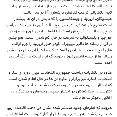
نوادا، آلاسکا اعلام نشده است با این حال به احتمال بسیار زیاد
تیم انتخاباتی ترامپ تقاضای بازشماری آرا در سه ایالت:
میشیگان، آریزونا و ویسکانسین را که بایدن در آن ها پیشتاز
است مطرح خواهد کرد. در بین پنج ایالت فوق به جز نوادا، ترامپ
در چهار ایالت دیگر پیش است اما فاصله بایدن با وی به ویژه در
جورجیا و پنسیلوانیا به سرعت در حال کم شدن است. هم چنین
برخی از رسانه ها نظیر نیویورک تایمز هنوز آریزونا را جزو ایالت
های فتح شده توسط بایدن قلمداد نکرده اند با این حال در بیشتر
رسانه ها از جمله فاکس نیوز و بلومبرگ این ایالت به رنگ آبی در
آمده است.
علاوه بر انتخابات ریاست جمهوری، انتخابات میان دوره ای سنا و
انتخابات کنگره نیز برگزار و نتایج آن ها در حال اعلام شدن است
که انتظار می رود تغییری در وضعیت گذشته ایجاد نشود و
اکثریت در سنا کماکان در اختیار جمهوری خواهان و در کنگره در
اختیار دموکرات ها باشد.
هرچند که آمارهای جدید منتشر شده نشان می دهند اقتصاد اروپا
در حال بازگشت به روزهای خوب قبل از آغاز کرونا است اما افزایش