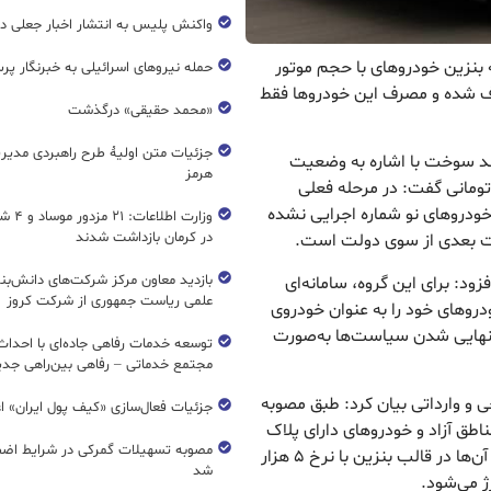
واکنش پلیس به انتشار اخبار جعلی در
بنزین خودروهای با حجم موتور
حمله نیروهای اسرائیلی به خبرنگار پر
ن حذف شده و مصرف این خودروها فقط
«محمد حقیقی» درگذشت
جزئیات متن اولیۀ طرح راهبردی مدیر
مند سوخت با اشاره به وضعیت
هرمز
شماره پس از اجرای مصوبه بنزین ۵ هزار تومانی گفت: در مرحله فعلی
ودروهای نو شماره اجرایی نشده
وزارت اطل
در کرمان بازداشت شدند
ات بعدی از سوی دولت است.
بازدید معاون مرکز شرکت‌های دانش‌بن
ود: برای این گروه، سامانه‌ای
علمی ریاست جمهوری از شرکت کروز
دروهای خود را به عنوان خودروی
 نهایی شدن سیاست‌ها به‌صورت
مجتمع خدماتی – رفاهی بین‌راهی جدی
 وارداتی بیان کرد: طبق مصوبه
جزئیات فعال‌سازی «کیف پول ایران» ا
طق آزاد و خودروهای دارای پلاک
مصوبه تسهیلات گمرکی در شرایط اضط
دولتی از سازوکار نرخ‌های قبلی حذف شده‌اند و سهمیه آن‌ها در قالب بنزین با نرخ ۵ هزار
شد
ژ می‌شود.