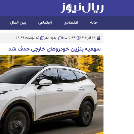
خانه
اقتصادی
اجتماعی
بین الملل
28 آذر 1404
5:44 ب.ظ
بدون نظر
کد نوشته: 58199
سهمیه بنزین خودروهای خارجی حذف شد