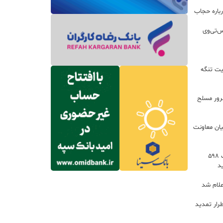
باره حجاب
س‌تی‌وی
یت تنگه
اعات: ۲۱ مزدور موساد و ۴ شرور مسلح
یان معاونت
توسعه خدمات رفاهی جاده‌ای با احداث ۵۹۸
د
علام شد
رار تمدید