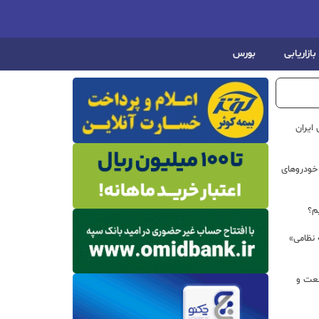
بازاریابی
بورس
ایران
خودروهای
م؟
 نظامی»
نعت و