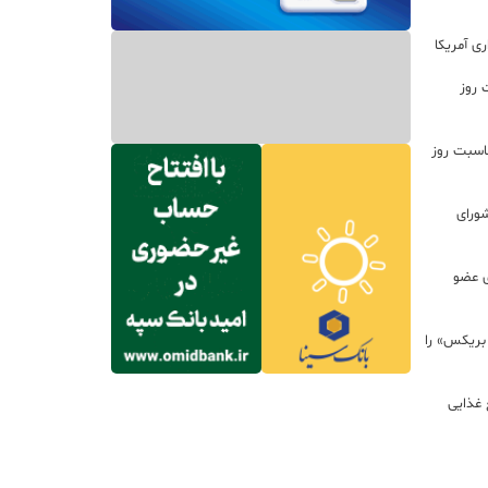
ی آمریکا
 روز
اسبت روز
ورای
ی عضو
 بریکس» را
 غذایی