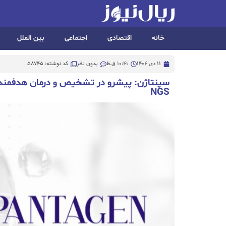
خانه
اقتصادی
اجتماعی
بین الملل
11 دی 1404
10:41 ق.ظ
بدون نظر
کد نوشته: 58745
سپنتاژن: پیشرو در تشخیص و درمان هدفمند س
NGS