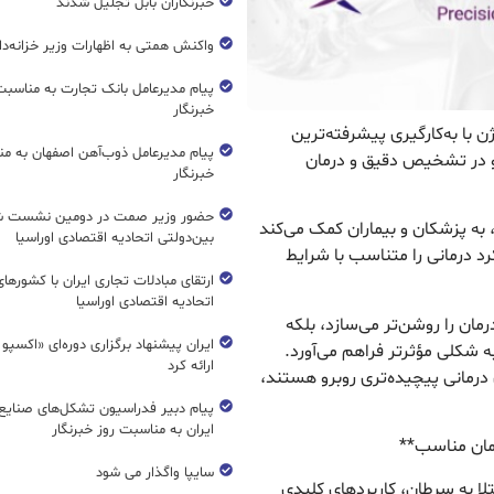
خبرنگاران بابل تجلیل شدند
واکنش همتی به اظهارات وزیر خزانه‌دار
پیام مدیرعامل بانک تجارت به مناسبت
خبرنگار
 با به‌کارگیری پیشرفته‌ترین
پیام مدیرعامل ذوب‌آهن اصفهان به من
ژنتیکی نسل جدید (NGS)، گامی نو در تشخیص دقیق و درمان
خبرنگار
حضور وزیر صمت در دومین نشست ش
، به پزشکان و بیماران کمک می‌کند
بین‌دولتی اتحادیه اقتصادی اوراسیا
رد درمانی را متناسب با شرایط
ارتقای مبادلات تجاری ایران با کشورها
اتحادیه اقتصادی اوراسیا
مان را روشن‌تر می‌سازد، بلکه
ایران پیشنهاد برگزاری دوره‌ای «اکسپو
به شکلی مؤثرتر فراهم می‌آورد.
ارائه کرد
ی درمانی پیچیده‌تری روبرو هستند،
پیام دبیر فدراسیون تشکل‌های صنایع
ایران به مناسبت روز خبرنگار
سایپا واگذار می شود
لا به سرطان، کاربردهای کلیدی