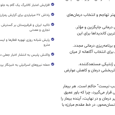
افزایش اعتبار کالابرگ یک گام به جلو
تر تهاجم و انتخاب درمان‌های
پاداش ۲۷ میلیاردی برای گزارش رمزارز غیرمجاز
تاکید ایران و قرقیزستان بر گسترش ه
درمانی جایگزین و مؤثر.
تجاری و معدنی
رین کاندیداها برای این
پایش شبانه روزی تهویه قطار‌ها و ایست
مترو
برنامه‌ریزی درمانی مجدد.
رای انتخاب آگاهانه از میان
واکنش پلیس به انتشار اخبار جعلی در
ل ژنتیکی مستعدکننده.
حمله نیروهای اسرائیلی به خبرنگار پر
ی اثربخشی درمان و کاهش عوارض
سب نیست” حاکم است. هر بیمار
رار می‌گیرد، چرا که باور عمیق
رمان و در نهایت، آینده بیمار را
نسان‌محور، در خط مقدم مبارزه با