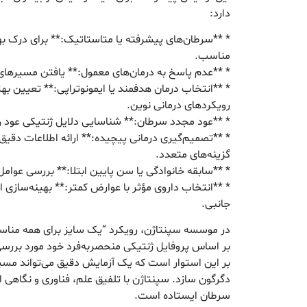
دارد:
* **سرطان‌های پیشرفته یا متاستاتیک:** برای درک به
مناسب.
* **عدم پاسخ به درمان‌های معمول:** یافتن مسیرهای 
* **انتخاب درمان هدفمند یا ایمونوتراپی:** تعیین بهت
رویکردهای درمانی نوین.
* **عود مجدد سرطان:** شناسایی دلایل ژنتیکی عود و 
* **تصمیم‌گیری درمانی پیچیده:** ارائه اطلاعات دقیق ب
گزینه‌های متعدد.
* **سابقه خانوادگی یا سن پایین ابتلا:** بررسی عوام
* **انتخاب داروی مؤثر با عوارض کمتر:** بهینه‌ساز
جانبی.
در موسسه سپنتاژن، رویکرد “یک سایز برای همه منا
بر اساس پروفایل ژنتیکی منحصربه‌فرد خود مورد بررسی ق
بر این استوار است که یک آزمایش دقیق می‌تواند مسیر د
دگرگون سازد. سپنتاژن با تلفیق علم، فناوری و نگاهی ا
سرطان ایستاده است.