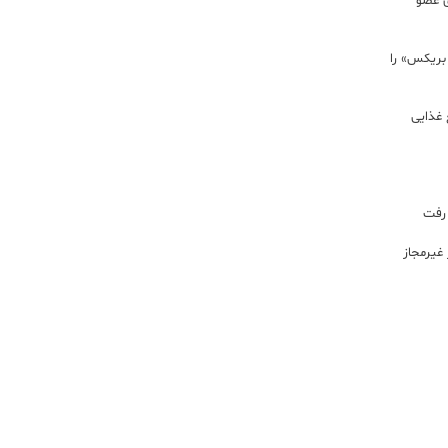
ی عضو
 بریکس» را
 غذایی
 رفت