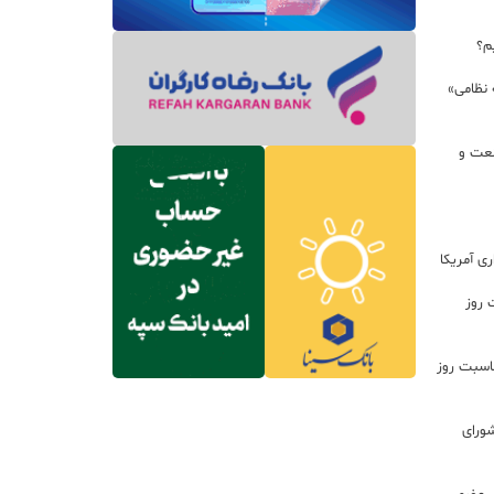
م؟
 نظامی»
نعت و
ی آمریکا
 روز
اسبت روز
ورای