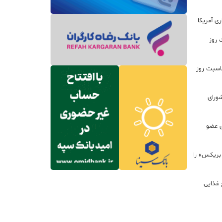
ی آمریکا
 روز
اسبت روز
ورای
ی عضو
 بریکس» را
 غذایی