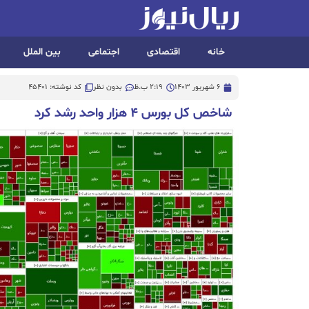
خانه
اقتصادی
اجتماعی
بین الملل
6 شهریور 1403
2:19 ب.ظ
بدون نظر
کد نوشته: 45401
شاخص کل بورس ۴ هزار واحد رشد کرد