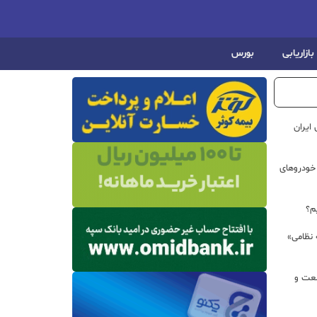
بازاریابی
بورس
ایران
خودروهای
م؟
 نظامی»
نعت و