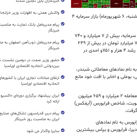
خبرنگاران بابل تجلیل شدند
واکنش همتی به اظهارات وزیر خزانه‌دار
ریال نیوز : شاخص بورس در جریان معاملات امروز(سه‌شنبه، ۶ شهریورماه) بازار سرمایه ۴
پیام مدیرعامل بانک تجارت به مناسبت
خبرنگار
به گزارش ریال نیوز ، در جریان دادوستدهای امروز بازار سرمایه، بیش از ۷ میلیارد و ۷۴۰
میلیون سهم و حق تقدم به ارزشی بالغ بر ۴ هزار و ۷۹۳ میلیارد تومان در بیش از ۲۴۹
پیام مدیرعامل ذوب‌آهن اصفهان به من
خبرنگار
هزار نوبت مورد دادوستد قرار گرفت و شاخص بورس با رشد ۴ هزار و ۷۵۱و احدی در
حضور وزیر صمت در دومین نشست ش
بین‌دولتی اتحادیه اقتصادی اوراسیا
ه نام نمادهای معاملاتی شبندر،
 بوعلی و اخابر با افت خود مانع
ارتقای مبادلات تجاری ایران با کشورها
اتحادیه اقتصادی اوراسیا
بر اساس این گزارش، در بازارهای فرابورس ایران هم با معامله ۲ میلیارد و ۶۵۹ میلیون
ایران پیشنهاد برگزاری دوره‌ای «اکسپو
ارائه کرد
 ۵ هزار و ۶۱۵ میلیارد تومان در ۱۳۲ هزار نوبت، شاخص فرابورس (آیفکس)
پیام دبیر فدراسیون تشکل‌های صنایع
ایران به مناسبت روز خبرنگار
بورس به نام نمادهای
ادیرا، فرابورس و بپاس بیشترین
سایپا واگذار می شود