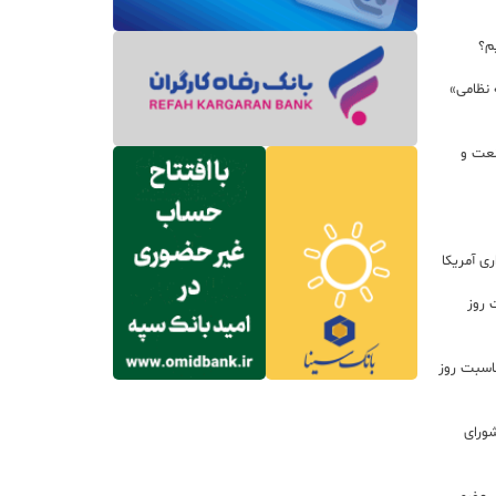
م؟
 نظامی»
نعت و
ی آمریکا
 روز
اسبت روز
ورای