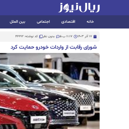
خانه
اقتصادی
اجتماعی
بین الملل
17 آذر 1403
11:17 ب.ظ
بدون نظر
کد نوشته: 46992
شورای رقابت از واردات خودرو حمایت کرد