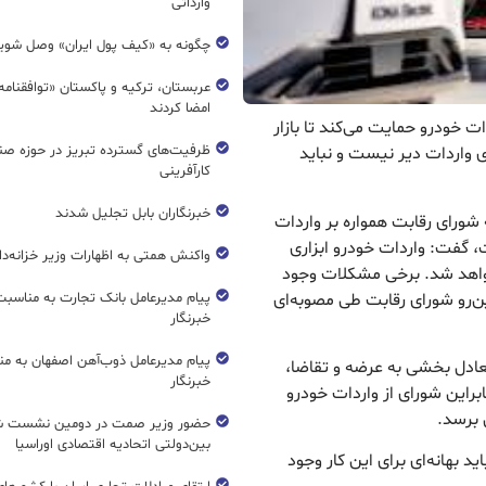
وارداتی
چگونه به «کیف پول ایران» وصل شوی
عربستان، ترکیه و پاکستان «توافقنامه
امضا کردند
ت خودرو حمایت می‌کند تا بازار
ظرفیت‌های گسترده‌ تبریز در حوزه ص
ای واردات دیر نیست و نباید
کارآفرینی
خبرنگاران بابل تجلیل شدند
 شورای رقابت همواره بر واردات
، گفت: واردات خودرو ابزاری
واکنش همتی به اظهارات وزیر خزانه‌دار
واهد شد. برخی مشکلات وجود
ین‌رو شورای رقابت طی مصوبه‌ای
پیام مدیرعامل بانک تجارت به مناسبت
خبرنگار
پیام مدیرعامل ذوب‌آهن اصفهان به من
عادل بخشی به عرضه و تقاضا،
خبرنگار
براین شورای از واردات خودرو
ل برسد.
حضور وزیر صمت در دومین نشست ش
بین‌دولتی اتحادیه اقتصادی اوراسیا
د بهانه‌ای برای این کار وجود