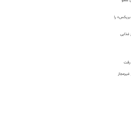
ی عضو
 بریکس» را
 غذایی
 رفت