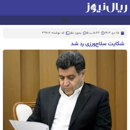
15 دی 1402
5:22 ب.ظ
بدون نظر
کد نوشته: 39606
شکایت سلاح‌ورزی رد شد