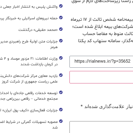
 راستا زیرساخت‌های لازم از سوی
واکنش پلیس به انتشار اخبار جعلی در
حمله نیروهای اسرائیلی به خبرنگار پر
قائم مقام بیمه مرکزی با بیان این‌که شرط جدید صدور بیمه‌نامه شخص ثالث از ۱۷ تیرماه
 شرکت‌های بیمه ابلاغ شده است؛
«محمد حقیقی» درگذشت
 ثالث منوط به مفاصا حساب
‌گذار، سامانه سنهاب کد یکتا
جزئیات متن اولیۀ طرح راهبردی مدیر
هرمز
وزارت اطل
در کرمان بازداشت شدند
بازدید معاون مرکز شرکت‌های دانش‌بن
علمی ریاست جمهوری از شرکت کروز
مجتمع خدماتی – رفاهی بین‌راهی جدی
از علامت‌گذاری شده‌اند
*
جزئیات فعال‌سازی «کیف پول ایران» ا
مصوبه تسهیلات گمرکی در شرایط اضط
شد