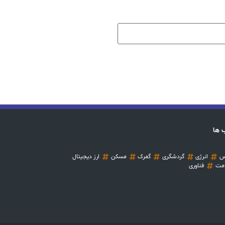
 ها
س
انرژی
گردشگری
گمرک
مسکن
ارز دیجیتال
مت
فناوری