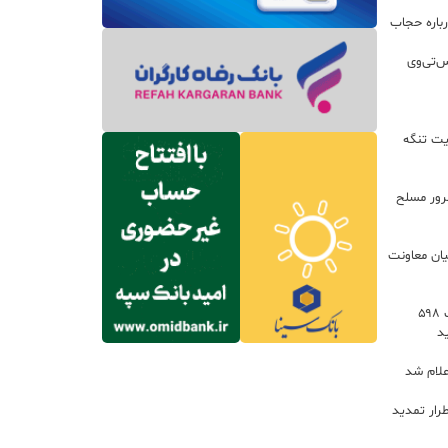
باره حجاب
س‌تی‌وی
یت تنگه
اعات: ۲۱ مزدور موساد و ۴ شرور مسلح
یان معاونت
توسعه خدمات رفاهی جاده‌ای با احداث ۵۹۸
د
علام شد
رار تمدید