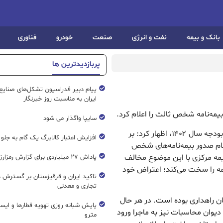
بانک و بیمه
نفت و انرژی
صنعت
خودرو
فناوری
پربازدیدترین ها
پیام دبیر فدراسیون تشکل‌های صنایع
ایران به مناسبت روز خبرنگار
یمه‌نامه شخص ثالث را اعلام کرد.
سایپا واگذار می شود
به گزارش ریال نیوز ، مجید مشعلچی با اشاره به قانون بودجه سال ۱۴۰۲، اظهار کرد: بر
افزایش اعتبار کالابرگ یک گام به جلو
لف است هنگام صدور بیمه‌نامه‌های شخص
بیمه مرکزی با این موضوع مخالف
پاداش ۲۷ میلیاردی برای گزارش رمزارز غیرمجاز
امه را سخت می‌کند؛ اعتراض خود
تاکید ایران و قرقیزستان بر گسترش ه
تجاری و معدنی
ان راهداری بوده است. در هر حال
پایش شبانه روزی تهویه قطار‌ها و ایست
یوان محاسبات نیز به ماجرا ورود
مترو