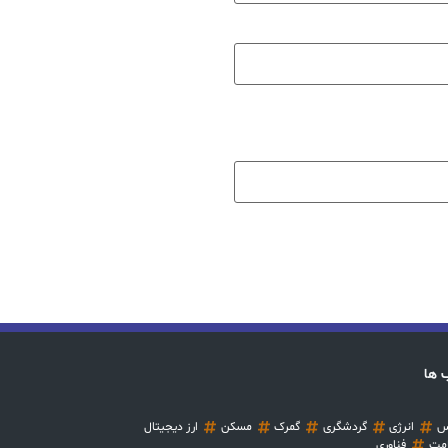
 ها
س
انرژی
گردشگری
گمرک
مسکن
ارز دیجیتال
مت
فناوری