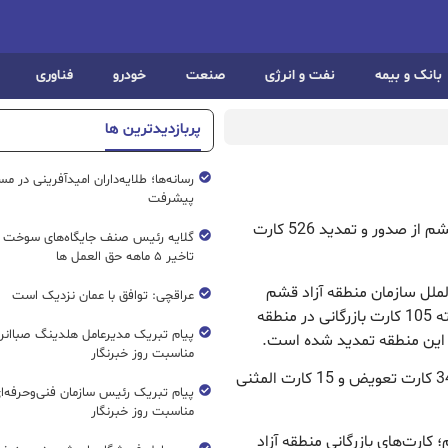
بانک و بیمه
نفت و انرژی
صنعت
خودرو
فناوری
پربازدیدترین ها
رسانه‌ها؛ طلایه‌داران امیدآفرینی در مس
پیشرفت
ریال نیوز : مدیر بازرگانی و اصناف سازمان منطقه آزاد قشم از صدور و تمدید 526 کارت
گلایه رئیس صنف جایگاه‌های سوخت ک
تاخیر ۵ ماهه حق العمل ها
الملل سازمان منطقه آزاد قشم
عراقچی: توافق با عمان نزدیک است
هرمز امیری با بیان این مطلب اظهار کرد: در سال گذشته 105 کارت بازرگانی در منطقه
پیام تبریک مدیرعامل هلدینگ صباانر
مناسبت روز خبرنگار
وی ادامه داد: همچنین در این مدت 24 کارت باطل، 340 کارت تعویض و 15 کارت المثنی
پیام تبریک رئیس سازمان فنی‌و‌حرفه‌ا
مناسبت روز خبرنگار
 کارت‌های بازرگانی منطقه آزاد