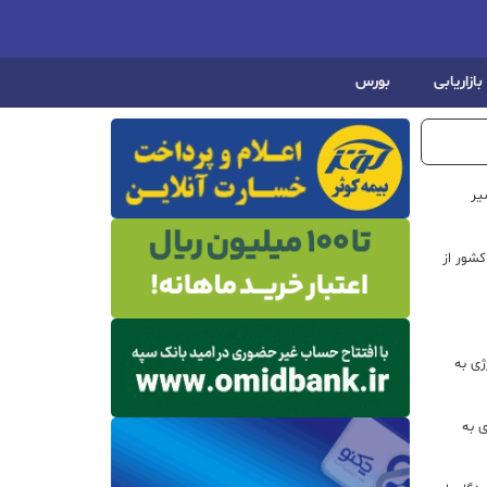
بازاریابی
بورس
یر
شور از
ژی به
ی به