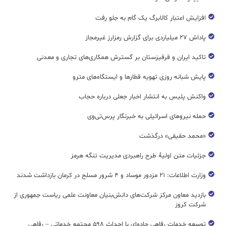
افزایش اعتبار کالابرگ یک گام به جلو رفت
پاداش ۲۷ میلیاردی برای گزارش رمزارز غیرمجاز
تاکید ایران و قرقیزستان بر گسترش همکاری‌های تجاری و معدنی
پایش شبانه روزی تهویه قطار‌ها و ایستگاه‌های مترو
واکنش پلیس به انتشار اخبار جعلی درباره حجاب
حمله نیروهای اسرائیلی به خبرنگار پرس‌تی‌وی
«محمد حقیقی» درگذشت
جزئیات متن اولیۀ طرح راهبردی مدیریت تنگه هرمز
وزارت اطلاعات: ۲۱ مزدور موساد و ۴ شرور مسلح در کرمان بازداشت شدند
بازدید معاون مرکز شرکت‌های دانش‌بنیان معاونت علمی ریاست جمهوری از
شرکت کروز
توسعه خدمات رفاهی جاده‌ای با احداث ۵۹۸ مجتمع خدماتی – رفاهی