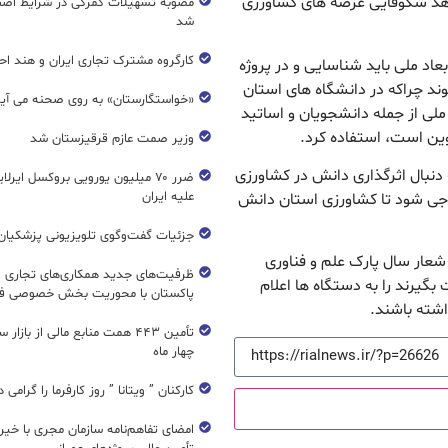
اهد شکوفایی عرصه های کشاورزی
مصوبه تسهیلات گمرکی در شرایط اضط
شد
کارگروه مشترک تجاری ایران و هند اح
اد ملی باید شناسایی و در پروژه
د چراکه در دانشگاه های استان
«خواستگارستان» به روی صحنه می آی
ملی از جمله دانشجویان و اساتید
وین است، استفاده کرد.
وزیر صمت عازم قرقیزستان شد
 دنبال اثرگذاری دانش در کشاورزی
ضرر ۷۰ میلیون یورویی بروکسل ایرل
علیه ایران
وجی شود تا کشاورزی استان دانش
جزئیات گفت‌وگوی تلویزیونی پزشکیان 
شعار سال پارک علم و فناوری
ظرفیت‌های جدید همکاری‌های تجاری ای
بگیرند را به دستگاه ها اعلام
پاکستان با محوریت بخش خصوصی فع
اشته باشند.
تأمین ۴۴۳ همت منابع مالی از بازار
چهار ماه
کارکنان ” ویتانا ” روز کارفرما را گرامی 
امضای تفاهم‌نامه سازمان مجری با خیر