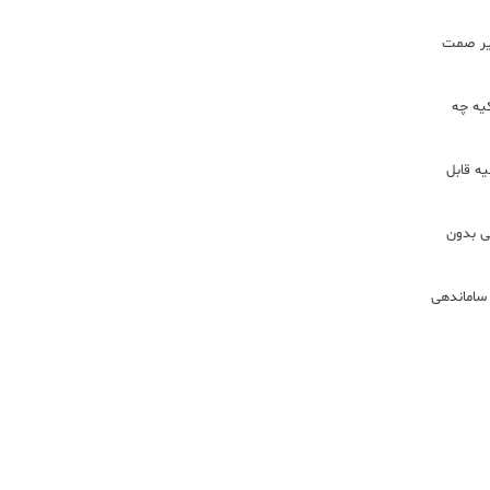
زير صمت
کیه چه
ه قابل
لی بدون
 ساماندهی