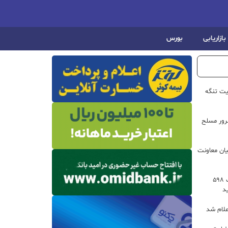
بازاریابی
بورس
یت تنگه
اعات: ۲۱ مزدور موساد و ۴ شرور مسلح
یان معاونت
توسعه خدمات رفاهی جاده‌ای با احداث ۵۹۸
د
علام شد