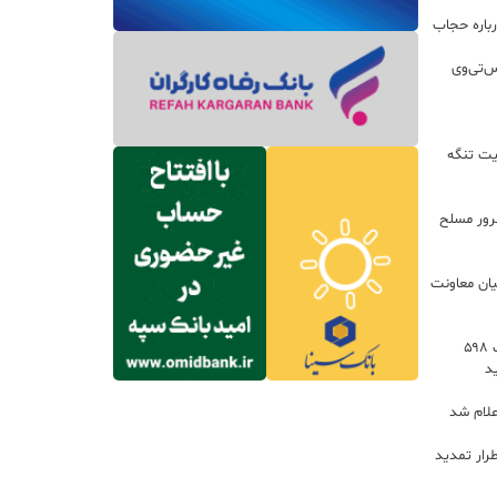
باره حجاب
س‌تی‌وی
یت تنگه
اعات: ۲۱ مزدور موساد و ۴ شرور مسلح
یان معاونت
توسعه خدمات رفاهی جاده‌ای با احداث ۵۹۸
د
علام شد
رار تمدید