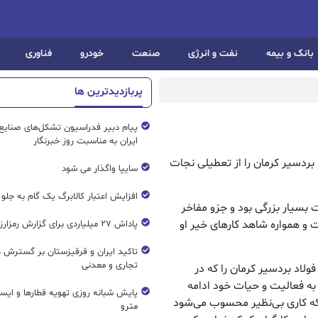
بانک و بیمه
نفت و انرژی
صنعت
خودرو
فناوری
پربازدیدترین ها
پیام دبیر فدراسیون تشکل‌های صنایع
ایران به مناسبت روز خبرنگار
د بردسیر کرمان را از تعطیلی نجات
سایپا واگذار می شود
افزایش اعتبار کالابرگ یک گام به جلو
ت بسیار بزرگی بود و جزو مفاخر
 و همواره شاهد کارهای خیر او
پاداش ۲۷ میلیاردی برای گزارش رمزارز غیرمجاز
تاکید ایران و قرقیزستان بر گسترش ه
تجاری و معدنی
ولاد بردسیر کرمان را که در
به فعالیت و حیات خود ادامه
پایش شبانه روزی تهویه قطار‌ها و ایست
یکاری نجات داد که کاری بی‌نظیر محسوب می‌شود
مترو