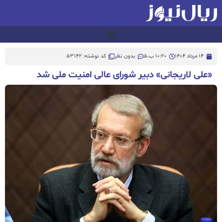
14 مرداد 1404
10:20 ب.ظ
بدون نظر
کد نوشته: 53142
«علی لاریجانی» دبیر شورای عالی امنیت ملی شد