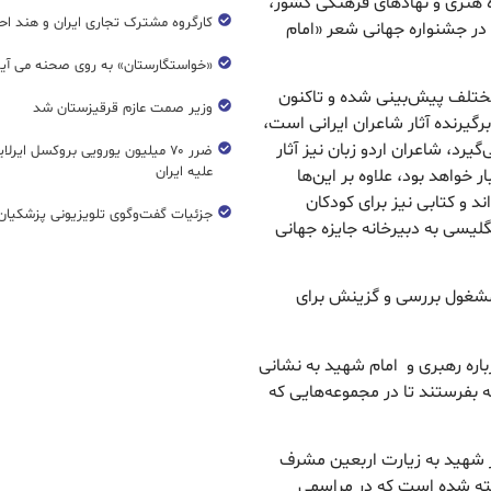
 هنری و نهادهای فرهنگی کشور،
کارگروه مشترک تجاری ایران و هند اح
ا در جشنواره جهانی شعر «امام
«خواستگارستان» به روی صحنه می آی
مختلف پیش‌بینی شده و تاکنون
وزیر صمت عازم قرقیزستان شد
رگیرنده آثار شاعران ایرانی است،
رد، شاعران اردو زبان نیز آثار
ضرر ۷۰ میلیون یورویی بروکسل ایرل
علیه ایران
ار خواهد بود، علاوه بر این‌ها
ند و کتابی نیز برای کودکان
جزئیات گفت‌وگوی تلویزیونی پزشکیان 
گلیسی به دبیرخانه جایزه جهانی
مشغول بررسی و گزینش برای
باره رهبری و امام شهید به نشانی
 ‎@r_esmaily در نرم‌افزار بله بفرستند تا در مجموعه‌هایی که
بر شهید به زیارت اربعین مشرف
ته شده است که در مراسمی