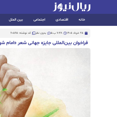
خانه
اقتصادی
اجتماعی
بین الملل
25 خرداد 1405
7:48 ب.ظ
بدون نظر
کد نوشته: 60565
فراخوان بین‌المللی جایزه جهانی شعر «امام 