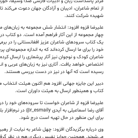
مرکز پاسداشت زبان و ادبیات فارسی صدا وسیما، حوزه
از تمام شاعران، ادیبان و آزادگان جهان دعوت می‌کند ت
شهید» شرکت کنند.
علیرضا قزوه افزود: انتشار شش مجموعه به زبان‌های 
چهار مجموعه از این آثار فراهم آمده است. دو کتاب درب
یک کتاب سرودهای شاعران عزیز افغانستانی را در برمی‌گی
خود را برای ما ارسال کرده‌اند که به اندازه مجموعه‌ای پرب
شاعران کودک و نوجوان نیز آثار پرشماری را ارسال کرده‌ا
اختصاص خواهد یافت. آثاری نیز به زبان‌های عربی و ان
رسیده است که آنها در نیز در دست بررسی هستند.
دبیر این جایزه جهانی افزود هم اکنون هیئت انتخاب 
کتاب و همینطور ارسال به هیئت داوران است.
علیرضا قزوه از شاعران خواست تا سروده‌های خود را در
آقای رضا اسماعیلی به آیدی
برای این منظور در حال تهیه است درج شود.
وی درباره‌ برگزیدگان افزود: چهل شاعر به نیابت از ره
می‌شوند. همچنین جوایز نفیس دیگری هم در نظر گرف