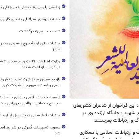
واکنش پلیس به انتشار اخبار جعلی در
حمله نیروهای اسرائیلی به خبرنگار پر
«محمد حقیقی» درگذشت
جزئیات متن اولیۀ طرح راهبردی مدیر
هرمز
وزارت اطل
در کرمان بازداشت شدند
بازدید معاون مرکز شرکت‌های دانش‌بن
علمی ریاست جمهوری از شرکت کروز
مجتمع خدماتی – رفاهی بین‌راهی جدی
د: این فراخوان از شاعران کشورهای
شهید و جایگاه ارزنده وی در
جزئیات فعال‌سازی «کیف پول ایران» ا
گ و ارتباطات بفرستند.
مصوبه تسهیلات گمرکی در شرایط اضط
گ و ارتباطات اسلامی با همکاری
شد