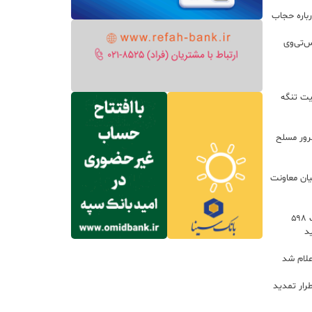
باره حجاب
س‌تی‌وی
یت تنگه
اعات: ۲۱ مزدور موساد و ۴ شرور مسلح
یان معاونت
توسعه خدمات رفاهی جاده‌ای با احداث ۵۹۸
د
علام شد
رار تمدید