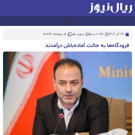
27 آذر 1404
10:48 ب.ظ
بدون نظر
کد نوشته: 58186
فرودگاه‌ها به حالت آماده‌باش درآمدند