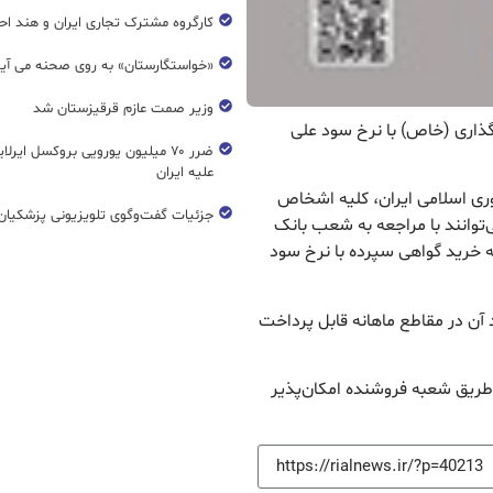
کارگروه مشترک تجاری ایران و هند اح
«خواستگارستان» به روی صحنه می آی
وزیر صمت عازم قرقیزستان شد
گذاری (خاص) با نرخ سود علی
ضرر ۷۰ میلیون یورویی بروکسل ایرل
علیه ایران
وری اسلامی ایران، کلیه اشخاص
جزئیات گفت‌وگوی تلویزیونی پزشکیان 
‌توانند با مراجعه به شعب بانک
 جاری نسبت به خرید گواهی سپرده با نرخ سود
د آن در مقاطع ماهانه قابل پرداخت
خ سود ۱۲ درصد سالانه از طریق شعبه فروشنده امکان‌پذیر