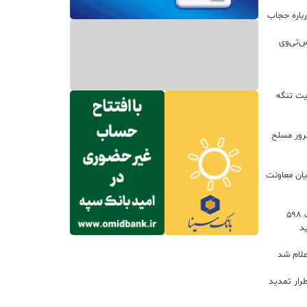
باره حجاب
س‌تی‌وی
یت تنگه
اعات: ۲۱ مزدور موساد و ۴ شرور مسلح
یان معاونت
توسعه خدمات رفاهی جاده‌ای با احداث ۵۹۸
د
علام شد
رار تمدید