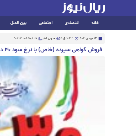
خانه
اقتصادی
اجتماعی
بین الملل
12 بهمن 1402
6:32 ق.ظ
بدون نظر
کد نوشته: 40213
فروش گواهی سپرده (خاص) با نرخ سود ۳۰ درصد در بانک سپه