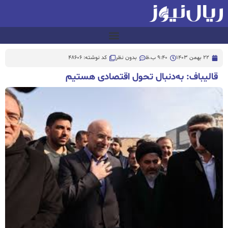
22 بهمن 1403
9:40 ب.ظ
بدون نظر
کد نوشته: 48606
قالیباف: به‌دنبال تحول اقتصادی هستیم