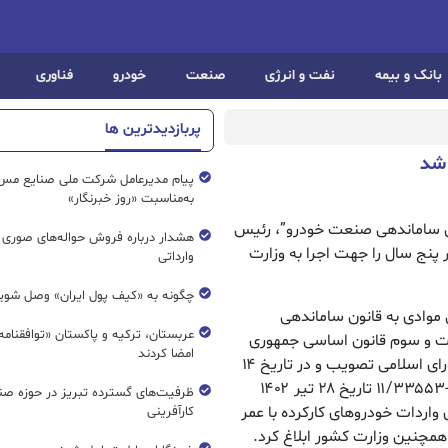
بانک و بیمه
نفت و انرژی
صنعت
خودرو
فناوری
پربازدیدترین ها
 شد
پیام مدیرعامل شرکت ملی صنایع مس 
به‌مناسبت «روز خبرنگار»
نون ساماندهی صنعت خودرو”، رئیس
هشدار درباره فروش حواله‌های صوری 
 پنج سال را جهت اجرا به وزارت
وارداتی
چگونه به «کیف پول ایران» وصل شوی
ق موادی به قانون ساماندهی
عربستان، ترکیه و پاکستان «توافقنامه
ت و سوم قانون اساسی جمهوری
امضا کردند
اسلامی را که در جلسه علنی ۲۸ خرداد ۱۴۰۲ مجلس شورای اسلامی تصویب و در تاریخ ۱۴
تیر ۱۴۰۲ به تایید شورای نگهبان و طی نامه شماره ۸۸۴-۱۱/۳۳۵۵۳ تاریخ ۲۸ تیر ۱۴۰۲
ظرفیت‌های گسترده‌ تبریز در حوزه ص
ردات خودروهای کارکرده با عمر
کارآفرینی
مچنین وزارت کشور ابلاغ کرد.