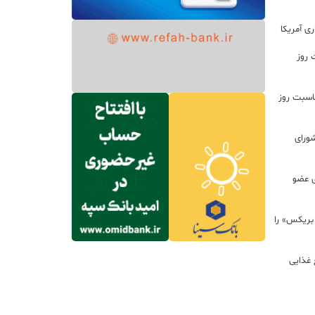
ی آمریکا
 روز
اسبت روز
ورای
ی عضو
 بریکس» را
 غذایی