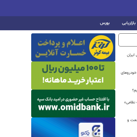
بازاریابی
بورس
ایران
خودروهای
م؟
 نظامی»
نعت و