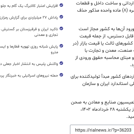
 وارداتی و ساخت داخل و قطعات
افزایش اعتبار کالابرگ یک گام به جلو
آن‌ها مصوب دوم دی ماه ۱۳۷۱ به شرح زیر اصلاح و تبصره (۸) ماده واحده مذکور حذف
پاداش ۲۷ میلیاردی برای گزارش رمزارز غیرمجاز
ه ورود آن‌ها به کشور مجاز است
تاکید ایران و قرقیزستان بر گسترش ه
تجاری و معدنی
ت قابل دسترس، از جمله قیمت
شورهای ثالث یا قیمت بازار (در
پایش شبانه روزی تهویه قطار‌ها و ایست
 صنعت، معدن و تجارت با
مترو
 مبنای محاسبه حقوق ورودی از
واکنش پلیس به انتشار اخبار جعلی در
د.
حمله نیروهای اسرائیلی به خبرنگار پر
انداردهای کشور مبدأ تولیدکننده برای
ی استاندارد ایران و سازمان
کمیسیون صنایع و معادن به صحن
علنی تقدیم شده بود پس از تصویب در جلسه علنی روز یکشنبه ۲۸ خردادماه ۱۴۰۲،