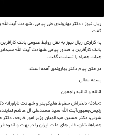
ریال نیوز : دکتر بهاروندی طی پیامی، شهادت آیت‌الله
گفت.
به گزارش ریال نیوز به نقل روابط عمومی بانک کارآفرین
بانک کارآفرین با صدور پیامی،شهادت آیت الله سیداب
هیات همراه را تسلیت گفت.
در متن پیام دکتر بهاروندی آمده است:
بسمه تعالی
انالله و اناالیه راجعون
«حادثه دلخراش سقوط هلیکوپتر و شهادت ناباورانه دک
رئیس‌جمهور،آیت الله سید محمدعلی آل هاشم نماینده و
شرقی، دکتر حسین عبدالهیان وزیر امور خارجه، دکتر م
همراهانشان، قلب‌های‌ ملت ایران را در بهت و اندوه فرو