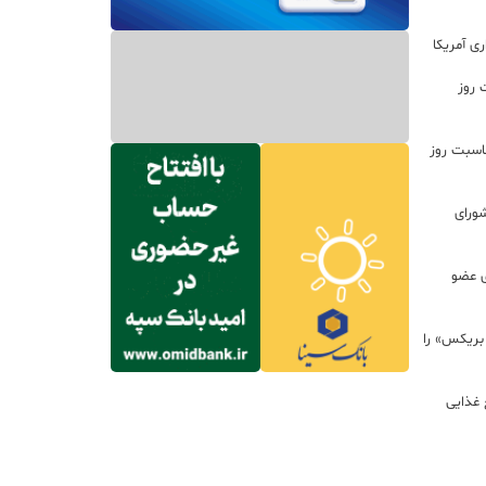
ی آمریکا
 روز
اسبت روز
ورای
ی عضو
 بریکس» را
 غذایی