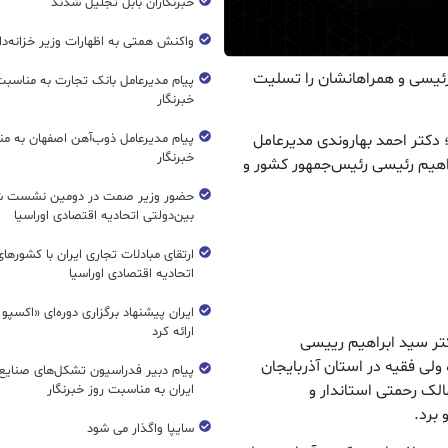
خبرنگاران بابل تجلیل شدند
واکنش همتی به اظهارات وزیر خزانه‌دار
 رئیسی و همراهانشان را تسلیت
پیام مدیرعامل بانک تجارت به مناسبت
خبرنگار
پیام مدیرعامل ذوب‌آهن اصفهان به من
؛ دکتر احمد بهاروندی مدیرعامل
خبرنگار
راهیم رئیسی رئیس‌جمهور کشور و
حضور وزیر صمت در دومین نشست ش
بین‌دولتی اتحادیه اقتصادی اوراسیا
ارتقای مبادلات تجاری ایران با کشورها
اتحادیه اقتصادی اوراسیا
ایران پیشنهاد برگزاری دوره‌ای «اکسپو
ارائه کرد
تر سید ابراهیم رییسی
لی فقیه در استان آذربایجان
پیام دبیر فدراسیون تشکل‌های صنایع
الک رحمتی استاندار و
ایران به مناسبت روز خبرنگار
 برد.
سایپا واگذار می شود