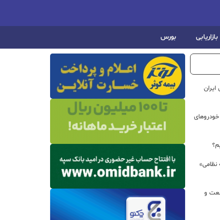
بازاریابی
بورس
ایران
خودروهای
م؟
 نظامی»
نعت و