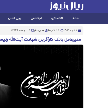
خانه
اقتصادی
اجتماعی
بین الملل
1 خرداد 1403
7:35 ب.ظ
بدون نظر
کد نوشته: 43126
مدیرعامل بانک کارآفرین شهادت آیت‌الله رئی