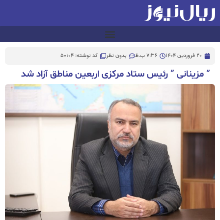
20 فروردین 1404
7:36 ب.ظ
بدون نظر
کد نوشته: 50104
” مزینانی ” رئیس ستاد مرکزی اربعین مناطق آزاد شد