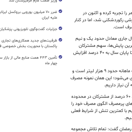
وزیر صمت عازم قرقیزستان شد
ضرر ۷۰ میلیون یورویی بروکسل ایرل
ا تجربه کرده و اکنون در
علیه ایران
شی رکوردشکنی شد، اما در کنار
مصرف است.
جزئیات گفت‌وگوی تلویزیونی پزشکیان 
 جاری معادل حدود یک و نیم
ظرفیت‌های جدید همکاری‌های تجاری ای
رین پایش‌ها، سهم مشترکان
پاکستان با محوریت بخش خصوصی فع
خوش‌مصرف به ۳۸ درصد رسیده و پیش‌بینی می‌شود تا پایان سال به ۴۰ درصد افزایش
تأمین ۴۴۳ همت منابع مالی از بازار
چهار ماه
وی توضیح داد: میانگین مصرف مشترکان خوش‌مصرف ماهانه حدود ۹ هزار لیتر است و
زار لیتر آب جلوگیری می‌شود؛ این همان نمونه مصرف
آن نیاز داریم.
مدیر روابط عمومی آبفای استان تهران تأکید کرد: اکنون ۶۰ درصد از مشترکان در محدوده
 تنها ۳۰ درصد از خانواده‌های پرمصرف الگوی مصرف خود را
یم با کمترین تنش از شرایط فعلی
نیم.
رک رمضان گفت: تمام تلاش مجموعه