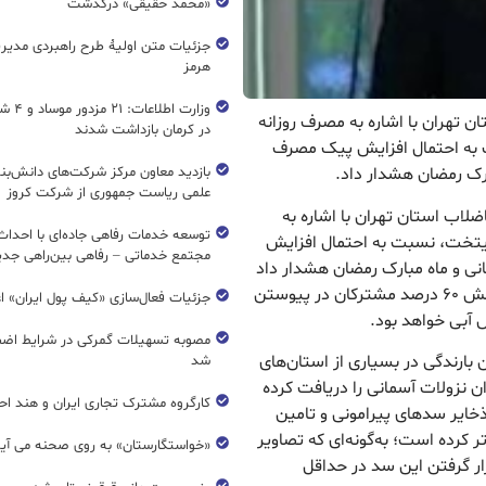
«محمد حقیقی» درگذشت
جزئیات متن اولیۀ طرح راهبردی مدیر
هرمز
وزارت اطل
ن تهران با اشاره به مصرف روزانه
در کرمان بازداشت شدند
، نسبت به احتمال افزایش پیک مصرف
بارک رمضان هشدار داد.
بازدید معاون مرکز شرکت‌های دانش‌بن
علمی ریاست جمهوری از شرکت کروز
لاب استان تهران با اشاره به
ترمکعب آب در پایتخت، نسبت به احتمال افزایش
مجتمع خدماتی – رفاهی بین‌راهی جدی
انی و ماه مبارک رمضان هشدار داد
و تأکید کرد: در شرایط تداوم شش سال خشکسالی، نقش ۶۰ درصد مشترکان در پیوستن
جزئیات فعال‌سازی «کیف پول ایران» ا
 آبی خواهد بود.
مصوبه تسهیلات گمرکی در شرایط اضط
 بارندگی در بسیاری از استان‌های
شد
ن نزولات آسمانی را دریافت کرده
کارگروه مشترک تجاری ایران و هند اح
ایر سدهای پیرامونی و تامین
ر کرده است؛ به‌گونه‌ای که تصاویر
«خواستگارستان» به روی صحنه می آی
ر گرفتن این سد در حداقل