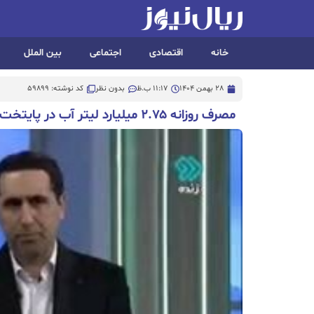
خانه
اقتصادی
اجتماعی
بین الملل
28 بهمن 1404
11:17 ب.ظ
بدون نظر
کد نوشته: 59899
مصرف روزانه ۲.۷۵ میلیارد لیتر آب در پایتخت