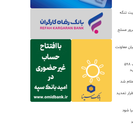
یت تنگه
اعات: ۲۱ مزدور موساد و ۴ شرور مسلح
یان معاونت
توسعه خدمات رفاهی جاده‌ای با احداث ۵۹۸
د
علام شد
رار تمدید
یا شود
د