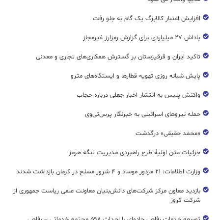
افزایش اعتبار کالابرگ یک گام به جلو رفت
پاداش ۲۷ میلیاردی برای گزارش رمزارز غیرمجاز
تاکید ایران و قرقیزستان بر گسترش همکاری‌های تجاری و معدنی
پایش شبانه روزی تهویه قطار‌ها و ایستگاه‌های مترو
واکنش پلیس به انتشار اخبار جعلی درباره حجاب
حمله نیروهای اسرائیلی به خبرنگار پرس‌تی‌وی
«محمد حقیقی» درگذشت
جزئیات متن اولیۀ طرح راهبردی مدیریت تنگه هرمز
وزارت اطلاعات: ۲۱ مزدور موساد و ۴ شرور مسلح در کرمان بازداشت شدند
بازدید معاون مرکز شرکت‌های دانش‌بنیان معاونت علمی ریاست جمهوری از
شرکت کروز
توسعه خدمات رفاهی جاده‌ای با احداث ۵۹۸ مجتمع خدماتی – رفاهی