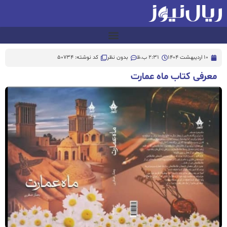
10 اردیبهشت 1404
2:31 ب.ظ
بدون نظر
کد نوشته: 50734
معرفی کتاب ماه عمارت