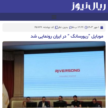
1 مهر 1403
12:26 ب.ظ
بدون نظر
کد نوشته: 45779
موبایل “ریورسانگ ” در ایران رونمایی شد