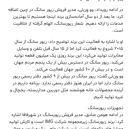
در ادامه رویداد، وو وِن‌لی، مدیر فروش ریور سانگ در چین اضافه
کرد: ما بعد از دو سال آماده‌سازی برند اینجا هستیم تا بهترین
خدمات را ارائه دهیم. شعار ریورسانگ، الهام گرفته از خلاقیت
است.
او با اشاره به فعالیت این برند توضیح داد: ریور سانگ از سال
٢٠١۵ شروع به فعالیت کرد اما از ١۵ سال قبل تلفن و وسایل
مخابرات تولید می‌کرد؛ این برند روزی یک میلیون قطعه تولید
می‌کند. ریور سانگ در دسترس بیش از یک پنجم مردم جهان
است و در بیش از ۶٠ کشور جهان فعالیت می‌کند.
وو وِن‌لی گفت: ریور سانگ در بیش از ٩ کشور دفتر رسمی ریور
سانگ دارد اما در ایران هنوز دفتر رسمی ندارد. برنامه داریم در
آینده محصولات خانه هوشمند مثل دوربین مداربسته، یخچال و
غیره تولید کنیم.
تجهیزات ریورسانگ
در ادامه هومن صادق، مدیر فروش ریورسانگ در شهرفافا اشاره
کرد: برند ریورسانگ زیرمجموعه شرکت IMG است و کارش تولید
موبایل‌های دکمه‌ای است. این شرکت ماهی یک میلیون و ۵۰۰