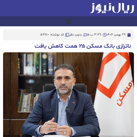
29 بهمن 1404
3:29 ب.ظ
بدون نظر
کد نوشته: 59910
ناترازی بانک مسکن ۲۵ همت کاهش یافت