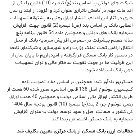
شرکت های دولتی بر اساس بند(ح) تبصره (10) قانون را یکی از
اقدامات مهم در کاهش ناترازی عنوان کرد و افزود: از ابتدای سال
جاری در کنار این اقدام، انتشار اوراق رهنی به پشتوانه تسهیلات
اعطایی بانک بر اساس بند (ض) تبصره(2) قانون جهت افزایش
سرمایه بانک های دولتی و همچنین ماده 54 قانون برنامه پنج
ساله هفتم پیشرفت در خصوص افزایش سرمایه بانک از محل
انتقال اراضی تحت تملک وزارت راه و شهرسازی و شرکتهای تابعه
در دستور کار بانک مسکن قرارگرفته و امیدواریم تا پایان سال از
این ظرفیت ها در جهت تقویت ساختار مالی و توان تسهیلات
دهی بانک استفاده شود.
عسکرپور یادآور شد: همچنین بر اساس مفاد تصویب نامه
کمیسیون موضوع اصل 138 قانون اساسی، مقرر شده 60 همت از
طریق انتشار اوراق مالی اسلامی دولت و همچنین 40 همت اوراق
رهنی موضوع جزء 2 بند(ح) تبصره (10) قانون بودجه سال 1404
کل کشور با ضمانت اصل و سود توسط دولت به عنوان افزایش
سرمایه به بانک مسکن اختصاص پیدا کند.
مطالبات ارزی بانک مسکن از بانک مرکزی تعیین تکلیف شد